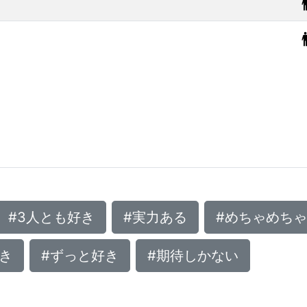
#3人とも好き
#実力ある
#めちゃめち
き
#ずっと好き
#期待しかない