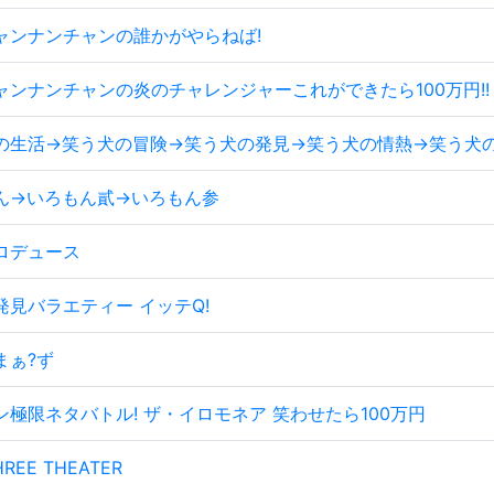
ャンナンチャンの誰かがやらねば!
ャンナンチャンの炎のチャレンジャーこれができたら100万円!!
の生活→笑う犬の冒険→笑う犬の発見→笑う犬の情熱→笑う犬
ん→いろもん貳→いろもん参
ロデュース
発見バラエティー イッテQ!
まぁ?ず
ン極限ネタバトル! ザ・イロモネア 笑わせたら100万円
HREE THEATER