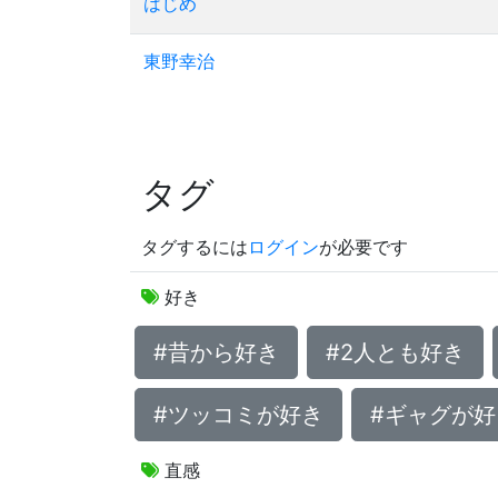
はじめ
東野幸治
タグ
タグするには
ログイン
が必要です
好き
#昔から好き
#2人とも好き
#ツッコミが好き
#ギャグが好
直感