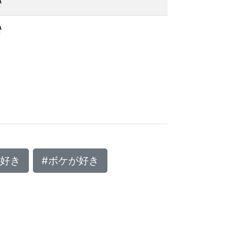
ゃ好き
#ボケが好き