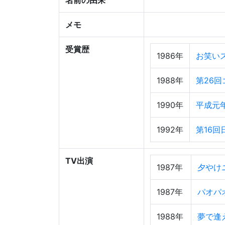
名前の由来
メモ
受賞歴
1986年
お笑いス
1988年
第26
1990年
平成元
1992年
第16
TV出演
1987年
夕やけ
1987年
パオパ
1988年
夢で逢