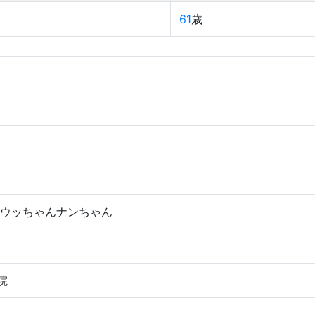
61
歳
 ウッちゃんナンちゃん
院