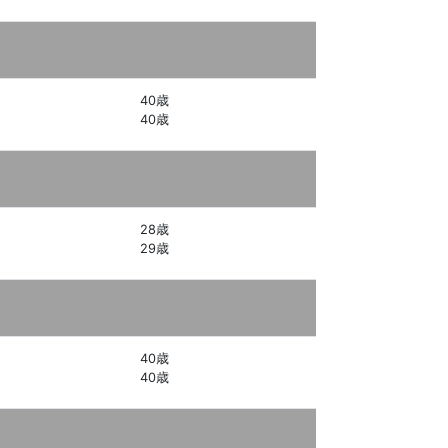
40歳
40歳
28歳
29歳
40歳
40歳