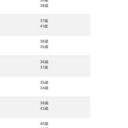
36歳
38歳
37歳
41歳
36歳
35歳
36歳
37歳
35歳
34歳
38歳
43歳
40歳