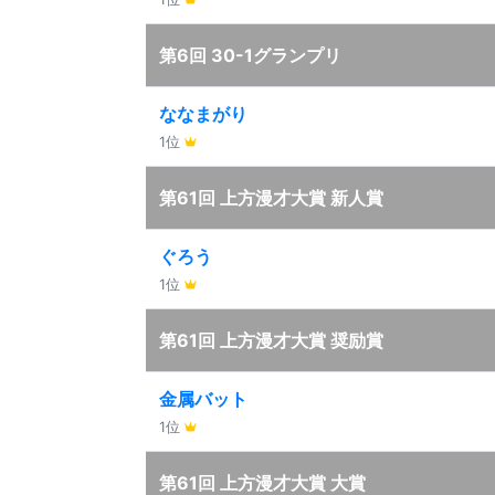
第6回 30-1グランプリ
ななまがり
1位
第61回 上方漫才大賞 新人賞
ぐろう
1位
第61回 上方漫才大賞 奨励賞
金属バット
1位
第61回 上方漫才大賞 大賞