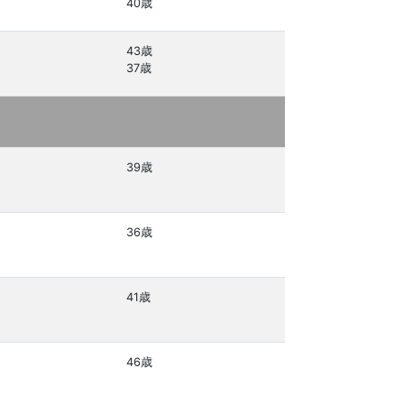
40歳
43歳
37歳
39歳
36歳
41歳
46歳