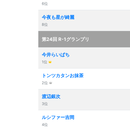
6位
今夜も星が綺麗
8位
第24回 R-1グランプリ
今井らいぱち
1位
トンツカタンお抹茶
2位
渡辺銀次
3位
ルシファー吉岡
4位