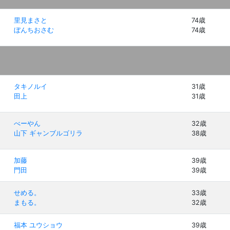
里見まさと
74歳
ぼんちおさむ
74歳
タキノルイ
31歳
田上
31歳
べーやん
32歳
山下 ギャンブルゴリラ
38歳
加藤
39歳
門田
39歳
せめる。
33歳
まもる。
32歳
福本 ユウショウ
39歳