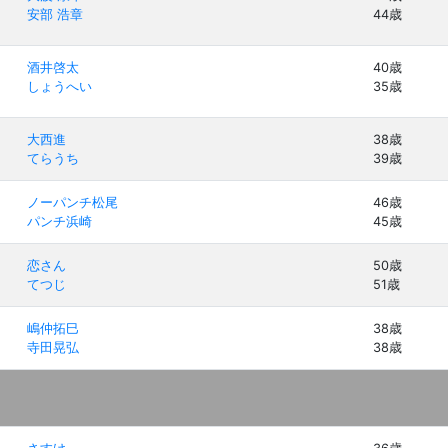
安部 浩章
44歳
酒井啓太
40歳
しょうへい
35歳
大西進
38歳
てらうち
39歳
ノーパンチ松尾
46歳
パンチ浜崎
45歳
恋さん
50歳
てつじ
51歳
嶋仲拓巳
38歳
寺田晃弘
38歳