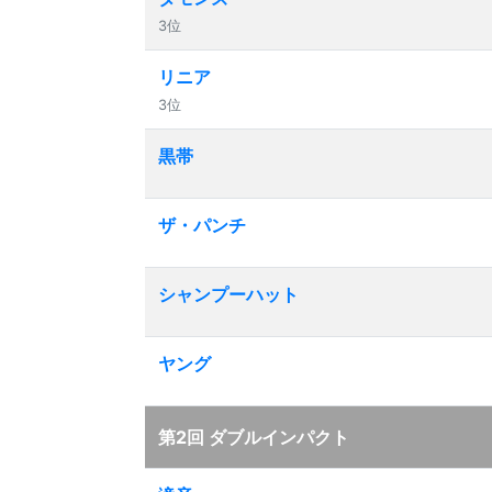
3位
リニア
3位
黒帯
ザ・パンチ
シャンプーハット
ヤング
第2回 ダブルインパクト