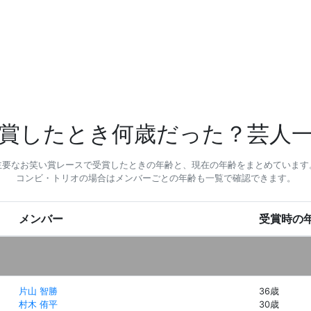
賞したとき何歳だった？
芸人
主要なお笑い賞レースで受賞したときの年齢と、現在の年齢をまとめています
コンビ・トリオの場合はメンバーごとの年齢も一覧で確認できます。
メンバー
受賞時の
片山 智勝
36歳
村木 侑平
30歳