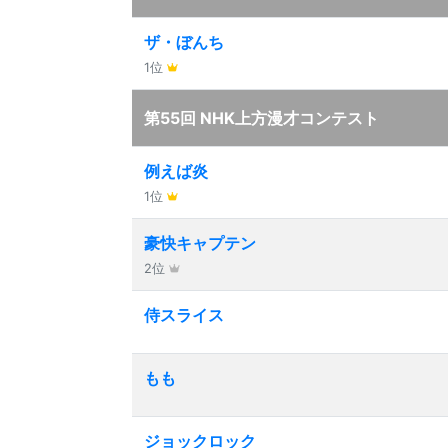
ザ・ぼんち
1位
第55回 NHK上方漫才コンテスト
例えば炎
1位
豪快キャプテン
2位
侍スライス
もも
ジョックロック