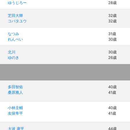
ゆうじろー
28歳
芝田大輝
32歳
コバタユウ
32歳
なつみ
31歳
れんぺい
30歳
北川
30歳
ゆのき
26歳
多田智佑
40歳
桑原雅人
41歳
小林圭輔
40歳
友保隼平
41歳
大波 康平
44歳