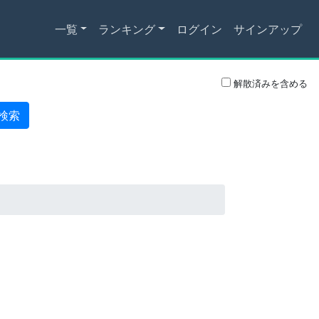
一覧
ランキング
ログイン
サインアップ
解散済みを含める
検索