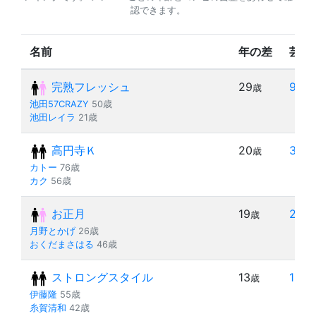
認できます。
名前
年の差
芸歴
完熟フレッシュ
29
9
歳
年
池田57CRAZY
50歳
池田レイラ
21歳
高円寺Ｋ
20
3
歳
年
カトー
76歳
カク
56歳
お正月
19
2
歳
年
月野とかげ
26歳
おくだまさはる
46歳
ストロングスタイル
13
18
歳
年
伊藤隆
55歳
糸賀清和
42歳