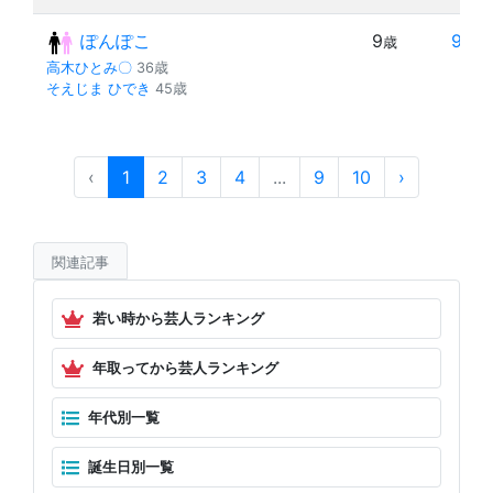
ぽんぽこ
9
9
歳
年
高木ひとみ〇
36歳
そえじま ひでき
45歳
‹
1
2
3
4
...
9
10
›
関連記事
若い時から芸人ランキング
年取ってから芸人ランキング
年代別一覧
誕生日別一覧