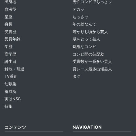
出身地
男性コンビでちっさッ
血液型
デカッ
星座
ちっさッ
身長
年の差なんて
受賞歴
若かりし頃から芸人
受賞年齢
歳をとって芸人
学歴
錦鯉なコンビ
高学歴
コンビ間の芸歴差
誕生日
受賞数が一番多い芸人
解散・引退
賞レース最多出場芸人
TV番組
タグ
幼馴染
養成所
実はNSC
特集
コンテンツ
NAVIGATION