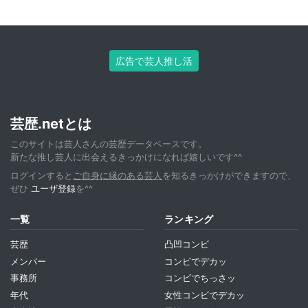
広告で芸人推し活
芸歴.netとは
このサイトは芸人さんの芸歴データベースです。
新たな推し芸人に出会えるきっかけになれば嬉しいです^^
ログインすると
ご自身に縁のある芸人
を知るきっかけができますので、
ぜひ
ユーザ登録
を^^
一覧
ランキング
芸歴
凸凹コンビ
メンバー
コンビでデカッ
事務所
コンビでちっさッ
年代
女性コンビでデカッ