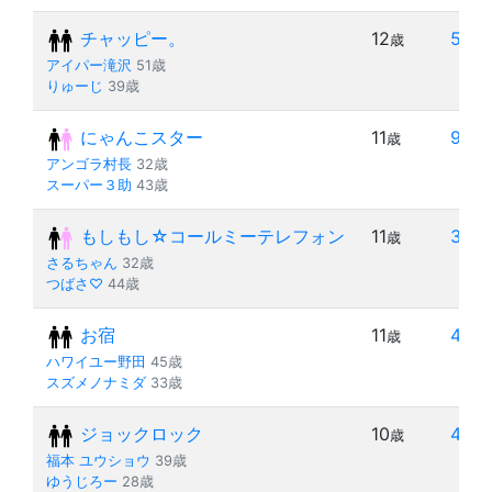
チャッピー。
12
5
歳
年
アイパー滝沢
51歳
りゅーじ
39歳
にゃんこスター
11
9
歳
年
アンゴラ村長
32歳
スーパー３助
43歳
もしもし☆コールミーテレフォン
11
3
歳
年
さるちゃん
32歳
つばさ♡
44歳
お宿
11
4
歳
年
ハワイユー野田
45歳
スズメノナミダ
33歳
ジョックロック
10
4
歳
年
福本 ユウショウ
39歳
ゆうじろー
28歳