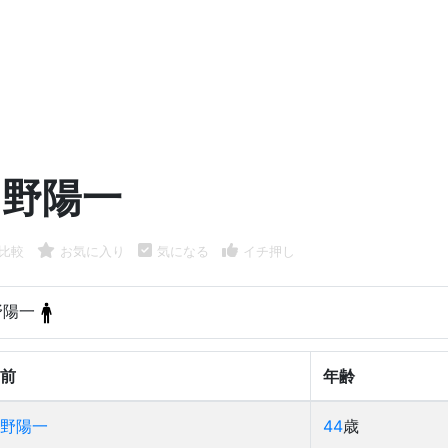
岡野陽一
比較
お気に入り
気になる
イチ押し
野陽一
前
年齢
野陽一
44
歳