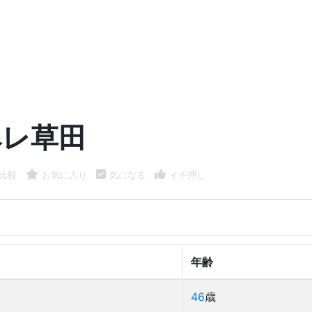
ペレ草田
比較
お気に入り
気になる
イチ押し
年齢
46
歳