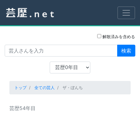
解散済みを含める
検索
トップ
全ての芸人
ザ・ぼんち
芸歴54年目