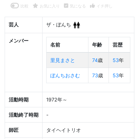
比較
お気に入り
気になる
イチ押し
芸人
ザ・ぼんち
メンバー
名前
年齢
芸歴
里見まさと
74
歳
53
年
ぼんちおさむ
73
歳
53
年
活動時期
1972年～
活動終了時期
-
師匠
タイヘイトリオ