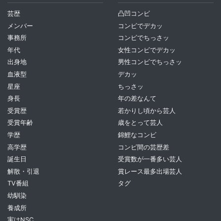
芸歴
凸凹コンビ
メンバー
コンビでデカッ
事務所
コンビでちっさッ
年代
女性コンビでデカッ
出身地
男性コンビでちっさッ
血液型
デカッ
星座
ちっさッ
身長
年の差なんて
受賞歴
若かりし頃から芸人
受賞年齢
歳をとって芸人
学歴
錦鯉なコンビ
高学歴
コンビ間の芸歴差
誕生日
受賞数が一番多い芸人
解散・引退
賞レース最多出場芸人
TV番組
タグ
幼馴染
養成所
実はNSC