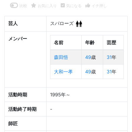
比較
お気に入り
気になる
イチ押し
芸人
スパローズ
メンバー
名前
年齢
芸歴
森田悟
49
歳
31
年
大和一孝
49
歳
31
年
活動時期
1995年～
活動終了時期
-
師匠