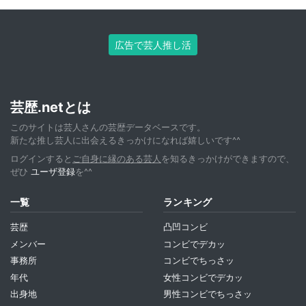
広告で芸人推し活
芸歴.netとは
このサイトは芸人さんの芸歴データベースです。
新たな推し芸人に出会えるきっかけになれば嬉しいです^^
ログインすると
ご自身に縁のある芸人
を知るきっかけができますので、
ぜひ
ユーザ登録
を^^
一覧
ランキング
芸歴
凸凹コンビ
メンバー
コンビでデカッ
事務所
コンビでちっさッ
年代
女性コンビでデカッ
出身地
男性コンビでちっさッ