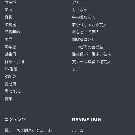
血液型
デカッ
星座
ちっさッ
身長
年の差なんて
受賞歴
若かりし頃から芸人
受賞年齢
歳をとって芸人
学歴
錦鯉なコンビ
高学歴
コンビ間の芸歴差
誕生日
受賞数が一番多い芸人
解散・引退
賞レース最多出場芸人
TV番組
タグ
幼馴染
養成所
実はNSC
特集
コンテンツ
NAVIGATION
賞レース年間スケジュール
ホーム