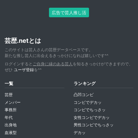
広告で芸人推し活
芸歴.netとは
このサイトは芸人さんの芸歴データベースです。
新たな推し芸人に出会えるきっかけになれば嬉しいです^^
ログインすると
ご自身に縁のある芸人
を知るきっかけができますので、
ぜひ
ユーザ登録
を^^
一覧
ランキング
芸歴
凸凹コンビ
メンバー
コンビでデカッ
事務所
コンビでちっさッ
年代
女性コンビでデカッ
出身地
男性コンビでちっさッ
血液型
デカッ