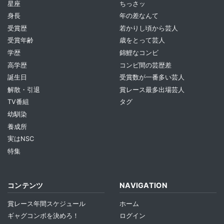
星座
ちっさッ
身長
年の差なんて
受賞歴
若かりし頃から芸人
受賞年齢
歳をとって芸人
学歴
錦鯉なコンビ
高学歴
コンビ間の芸歴差
誕生日
受賞数が一番多い芸人
解散・引退
賞レース最多出場芸人
TV番組
タグ
幼馴染
養成所
実はNSC
特集
コンテンツ
NAVIGATION
賞レース年間スケジュール
ホーム
ギャグコンボを決めろ！
ログイン