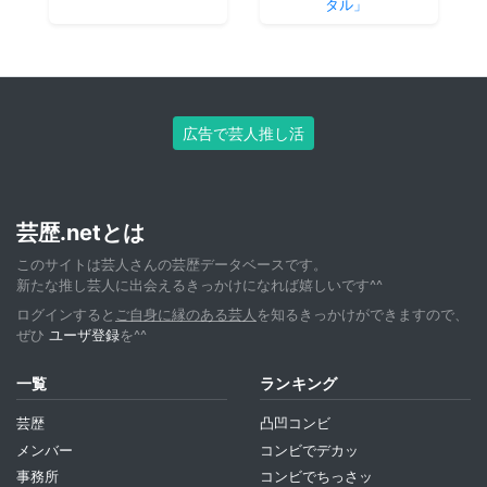
タル」
広告で芸人推し活
芸歴.netとは
このサイトは芸人さんの芸歴データベースです。
新たな推し芸人に出会えるきっかけになれば嬉しいです^^
ログインすると
ご自身に縁のある芸人
を知るきっかけができますので、
ぜひ
ユーザ登録
を^^
一覧
ランキング
芸歴
凸凹コンビ
メンバー
コンビでデカッ
事務所
コンビでちっさッ