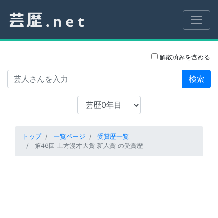
解散済みを含める
検索
トップ
一覧ページ
受賞歴一覧
第46回 上方漫才大賞 新人賞 の受賞歴