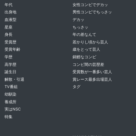
年代
女性コンビでデカッ
出身地
男性コンビでちっさッ
血液型
デカッ
星座
ちっさッ
身長
年の差なんて
受賞歴
若かりし頃から芸人
受賞年齢
歳をとって芸人
学歴
錦鯉なコンビ
高学歴
コンビ間の芸歴差
誕生日
受賞数が一番多い芸人
解散・引退
賞レース最多出場芸人
TV番組
タグ
幼馴染
養成所
実はNSC
特集