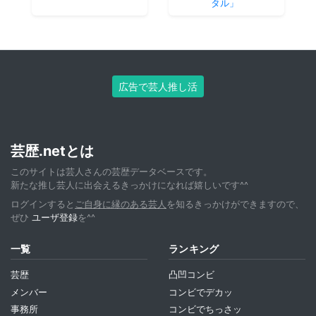
タル」
広告で芸人推し活
芸歴.netとは
このサイトは芸人さんの芸歴データベースです。
新たな推し芸人に出会えるきっかけになれば嬉しいです^^
ログインすると
ご自身に縁のある芸人
を知るきっかけができますので、
ぜひ
ユーザ登録
を^^
一覧
ランキング
芸歴
凸凹コンビ
メンバー
コンビでデカッ
事務所
コンビでちっさッ