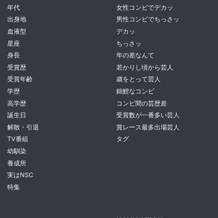
年代
女性コンビでデカッ
出身地
男性コンビでちっさッ
血液型
デカッ
星座
ちっさッ
身長
年の差なんて
受賞歴
若かりし頃から芸人
受賞年齢
歳をとって芸人
学歴
錦鯉なコンビ
高学歴
コンビ間の芸歴差
誕生日
受賞数が一番多い芸人
解散・引退
賞レース最多出場芸人
TV番組
タグ
幼馴染
養成所
実はNSC
特集