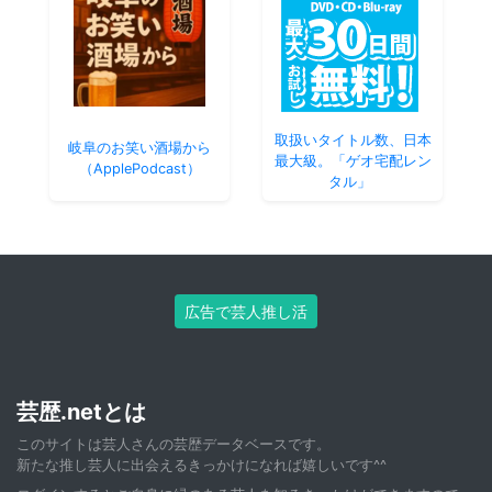
取扱いタイトル数、日本
岐阜のお笑い酒場から
最大級。「ゲオ宅配レン
（ApplePodcast）
タル」
広告で芸人推し活
芸歴.netとは
このサイトは芸人さんの芸歴データベースです。
新たな推し芸人に出会えるきっかけになれば嬉しいです^^