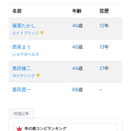
名前
年齢
芸歴
篠栗たかし
40
歳
12
年
エイトブリッジ
西尾まう
40
歳
13
年
ショウガールズ
奥田修二
44
歳
21
年
ガクテンソク
栗田貫一
68
歳
-
関連記事
年の差コンビランキング