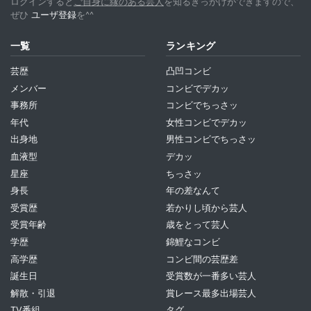
ログインすると
ご自身に縁のある芸人
を知るきっかけができますので、
ぜひ
ユーザ登録
を^^
一覧
ランキング
芸歴
凸凹コンビ
メンバー
コンビでデカッ
事務所
コンビでちっさッ
年代
女性コンビでデカッ
出身地
男性コンビでちっさッ
血液型
デカッ
星座
ちっさッ
身長
年の差なんて
受賞歴
若かりし頃から芸人
受賞年齢
歳をとって芸人
学歴
錦鯉なコンビ
高学歴
コンビ間の芸歴差
誕生日
受賞数が一番多い芸人
解散・引退
賞レース最多出場芸人
TV番組
タグ