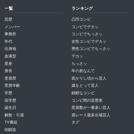
一覧
ランキング
芸歴
凸凹コンビ
メンバー
コンビでデカッ
事務所
コンビでちっさッ
年代
女性コンビでデカッ
出身地
男性コンビでちっさッ
血液型
デカッ
星座
ちっさッ
身長
年の差なんて
受賞歴
若かりし頃から芸人
受賞年齢
歳をとって芸人
学歴
錦鯉なコンビ
高学歴
コンビ間の芸歴差
誕生日
受賞数が一番多い芸人
解散・引退
賞レース最多出場芸人
TV番組
タグ
幼馴染