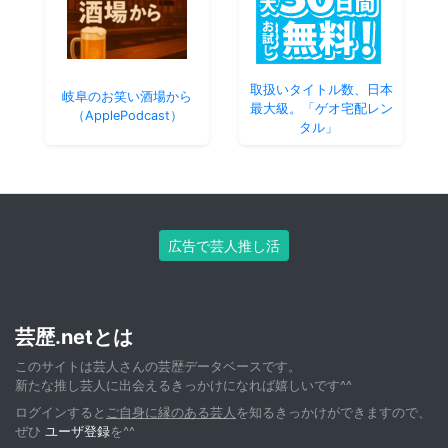
取扱いタイトル数、日本
岐阜のお笑い酒場から
最大級。「ゲオ宅配レン
（ApplePodcast）
タル」
広告で芸人推し活
芸歴.netとは
このサイトは芸人さんの芸歴データベースです。
新たな推し芸人に出会えるきっかけになれば嬉しいです^^
ログインすると
ご自身に縁のある芸人
を知るきっかけができますので、
ぜひ
ユーザ登録
を^^