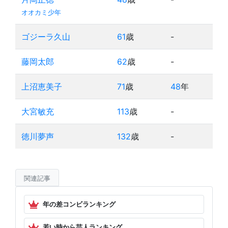
オオカミ少年
ゴジーラ久山
61
歳
-
藤岡太郎
62
歳
-
上沼恵美子
71
歳
48
年
大宮敏充
113
歳
-
徳川夢声
132
歳
-
関連記事
年の差コンビランキング
若い時から芸人ランキング