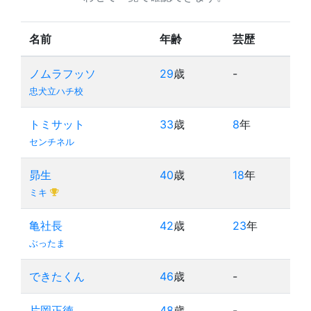
名前
年齢
芸歴
ノムラフッソ
29
歳
-
忠犬立ハチ校
トミサット
33
歳
8
年
センチネル
昴生
40
歳
18
年
ミキ
亀社長
42
歳
23
年
ぶったま
できたくん
46
歳
-
片岡正徳
48
歳
-