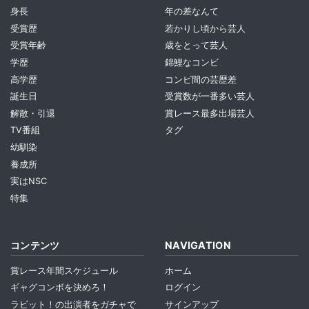
身長
年の差なんて
受賞歴
若かりし頃から芸人
受賞年齢
歳をとって芸人
学歴
錦鯉なコンビ
高学歴
コンビ間の芸歴差
誕生日
受賞数が一番多い芸人
解散・引退
賞レース最多出場芸人
TV番組
タグ
幼馴染
養成所
実はNSC
特集
コンテンツ
NAVIGATION
賞レース年間スケジュール
ホーム
ギャグコンボを決めろ！
ログイン
ラビット！の出演者をガチャで
サインアップ