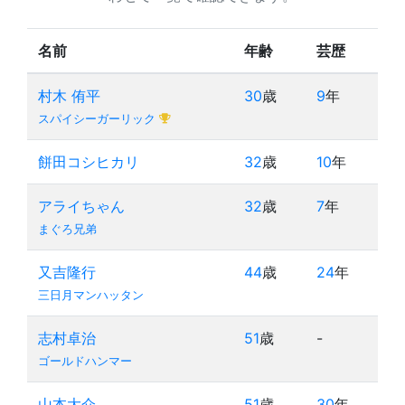
名前
年齢
芸歴
村木 侑平
30
歳
9
年
スパイシーガーリック
餅田コシヒカリ
32
歳
10
年
アライちゃん
32
歳
7
年
まぐろ兄弟
又吉隆行
44
歳
24
年
三日月マンハッタン
志村卓治
51
歳
-
ゴールドハンマー
山本大介
51
歳
30
年