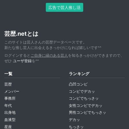
広告で芸人推し活
芸歴.netとは
このサイトは芸人さんの芸歴データベースです。
新たな推し芸人に出会えるきっかけになれば嬉しいです^^
ログインすると
ご自身に縁のある芸人
を知るきっかけができますので、
ぜひ
ユーザ登録
を^^
一覧
ランキング
芸歴
凸凹コンビ
メンバー
コンビでデカッ
事務所
コンビでちっさッ
年代
女性コンビでデカッ
出身地
男性コンビでちっさッ
血液型
デカッ
星座
ちっさッ