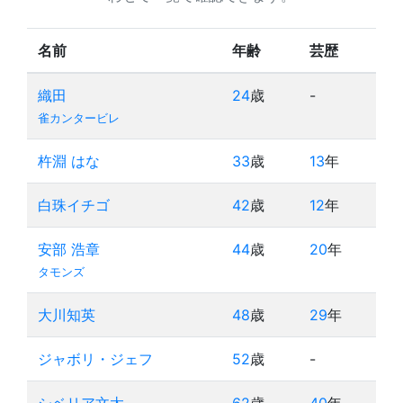
名前
年齢
芸歴
織田
24
歳
-
雀カンタービレ
杵淵 はな
33
歳
13
年
白珠イチゴ
42
歳
12
年
安部 浩章
44
歳
20
年
タモンズ
大川知英
48
歳
29
年
ジャボリ・ジェフ
52
歳
-