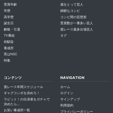
受賞年齢
歳をとって芸人
学歴
錦鯉なコンビ
高学歴
コンビ間の芸歴差
誕生日
受賞数が一番多い芸人
解散・引退
賞レース最多出場芸人
TV番組
タグ
幼馴染
養成所
実はNSC
特集
コンテンツ
NAVIGATION
賞レース年間スケジュール
ホーム
ギャグコンボを決めろ！
ログイン
ラビット！の出演者をガチャで
サインアップ
決めたら...
利用規約
お笑い養成所一覧
プライバシーポリシー