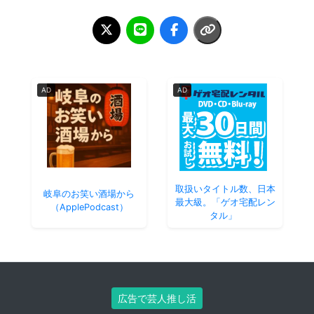
AD
AD
取扱いタイトル数、日本
岐阜のお笑い酒場から
最大級。「ゲオ宅配レン
（ApplePodcast）
タル」
広告で芸人推し活