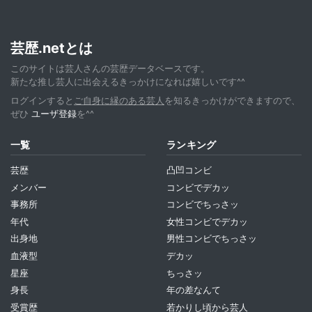
芸歴.netとは
このサイトは芸人さんの芸歴データベースです。
新たな推し芸人に出会えるきっかけになれば嬉しいです^^
ログインすると
ご自身に縁のある芸人
を知るきっかけができますので、
ぜひ
ユーザ登録
を^^
一覧
ランキング
芸歴
凸凹コンビ
メンバー
コンビでデカッ
事務所
コンビでちっさッ
年代
女性コンビでデカッ
出身地
男性コンビでちっさッ
血液型
デカッ
星座
ちっさッ
身長
年の差なんて
受賞歴
若かりし頃から芸人