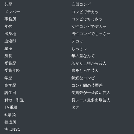
芸歴
凸凹コンビ
メンバー
コンビでデカッ
事務所
コンビでちっさッ
年代
女性コンビでデカッ
出身地
男性コンビでちっさッ
血液型
デカッ
星座
ちっさッ
身長
年の差なんて
受賞歴
若かりし頃から芸人
受賞年齢
歳をとって芸人
学歴
錦鯉なコンビ
高学歴
コンビ間の芸歴差
誕生日
受賞数が一番多い芸人
解散・引退
賞レース最多出場芸人
TV番組
タグ
幼馴染
養成所
実はNSC