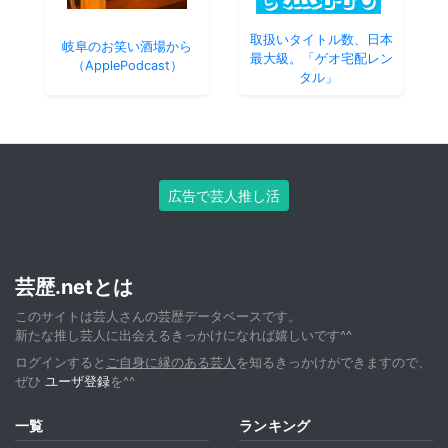
取扱いタイトル数、日本
岐阜のお笑い酒場から
最大級。「ゲオ宅配レン
（ApplePodcast）
タル」
広告で芸人推し活
芸歴.netとは
このサイトは芸人さんの芸歴データベースです。
新たな推し芸人に出会えるきっかけになれば嬉しいです^^
ログインすると
ご自身に縁のある芸人
を知るきっかけができますので、
ぜひ
ユーザ登録
を^^
一覧
ランキング