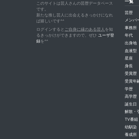
一覧
このサイトは芸人さんの芸歴データベース
です。
芸歴
新たな推し芸人に出会えるきっかけになれ
メンバ
ば嬉しいです^^
事務所
ログインすると
ご自身に縁のある芸人
を知
るきっかけができますので、ぜひ
ユーザ登
年代
録
を^^
出身地
血液型
星座
身長
受賞歴
受賞年
学歴
高学歴
誕生日
解散・
TV番組
幼馴染
養成所