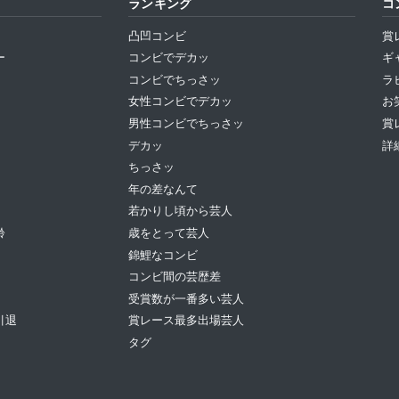
ランキング
コ
凸凹コンビ
賞
ー
コンビでデカッ
ギ
コンビでちっさッ
ラ
女性コンビでデカッ
お
男性コンビでちっさッ
賞
デカッ
詳
ちっさッ
年の差なんて
若かりし頃から芸人
齢
歳をとって芸人
錦鯉なコンビ
コンビ間の芸歴差
受賞数が一番多い芸人
引退
賞レース最多出場芸人
タグ