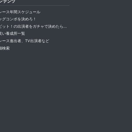
ンテンツ
レース年間スケジュール
ャグコンボを決めろ！
ビット！の出演者をガチャで決めたら...
笑い養成所一覧
レース進出者、TV出演者など
細検索