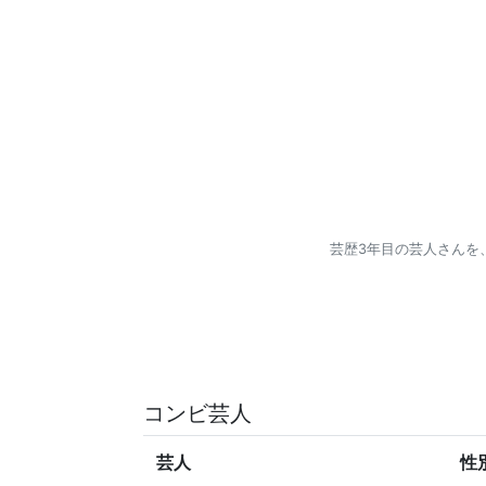
芸歴3年目の芸人さんを
コンビ芸人
芸人
性