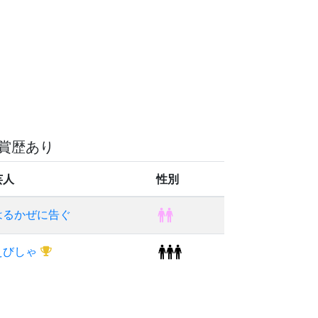
賞歴あり
芸人
性別
はるかぜに告ぐ
えびしゃ