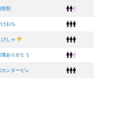
猫怪獣
かけおち
えびしゃ
破壊ありがとう
雀カンタービレ