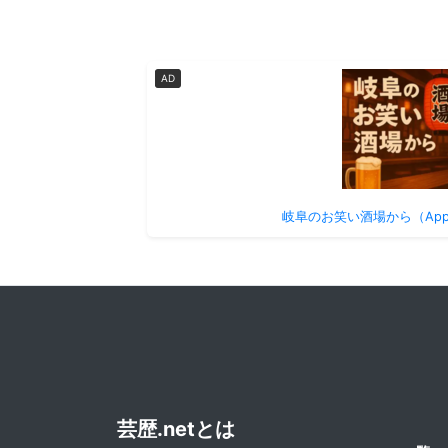
AD
岐阜のお笑い酒場から（Apple
芸歴.netとは