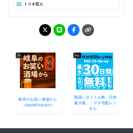
トリオ芸人
AD
AD
取扱いタイトル数、日本
岐阜のお笑い酒場から
最大級。「ゲオ宅配レン
（ApplePodcast）
タル」