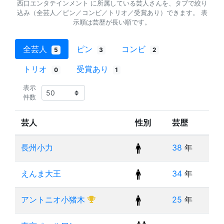
西口エンタテインメント に所属している芸人さんを、タブで絞り
込み（全芸人／ピン／コンビ／トリオ／受賞あり）できます。 表
示順は芸歴が長い順です。
全芸人
ピン
コンビ
5
3
2
トリオ
受賞あり
0
1
表示
件数
芸人
性別
芸歴
長州小力
38
年
えんま大王
34
年
アントニオ小猪木
25
年