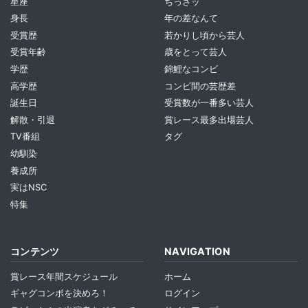
星座
ちっさッ
身長
年の差なんて
受賞歴
若かりし頃から芸人
受賞年齢
歳をとって芸人
学歴
錦鯉なコンビ
高学歴
コンビ間の芸歴差
誕生日
受賞数が一番多い芸人
解散・引退
賞レース最多出場芸人
TV番組
タグ
幼馴染
養成所
実はNSC
特集
コンテンツ
NAVIGATION
賞レース年間スケジュール
ホーム
ギャグコンボを決めろ！
ログイン