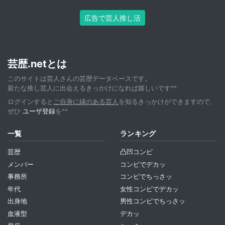
広告で芸人推し活
芸歴.netとは
このサイトは芸人さんの芸歴データベースです。
新たな推し芸人に出会えるきっかけになれば嬉しいです^^
ログインすると
ご自身に縁のある芸人
を知るきっかけができますので、
ぜひ
ユーザ登録
を^^
一覧
ランキング
芸歴
凸凹コンビ
メンバー
コンビでデカッ
事務所
コンビでちっさッ
年代
女性コンビでデカッ
出身地
男性コンビでちっさッ
血液型
デカッ