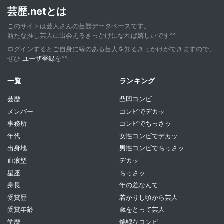
芸歴.netとは
このサイトは芸人さんの芸歴データベースです。
新たな推し芸人に出会えるきっかけになれば嬉しいです^^
ログインすると
ご自身に縁のある芸人
を知るきっかけができますので、
ぜひ
ユーザ登録
を^^
一覧
ランキング
芸歴
凸凹コンビ
メンバー
コンビでデカッ
事務所
コンビでちっさッ
年代
女性コンビでデカッ
出身地
男性コンビでちっさッ
血液型
デカッ
星座
ちっさッ
身長
年の差なんて
受賞歴
若かりし頃から芸人
受賞年齢
歳をとって芸人
学歴
錦鯉なコンビ