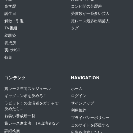
高学歴
コンビ間の芸歴差
誕生日
受賞数が一番多い芸人
解散・引退
賞レース最多出場芸人
TV番組
タグ
幼馴染
養成所
実はNSC
特集
コンテンツ
NAVIGATION
賞レース年間スケジュール
ホーム
ギャグコンボを決めろ！
ログイン
ラビット！の出演者をガチャで
サインアップ
決めたら...
利用規約
お笑い養成所一覧
プライバシーポリシー
賞レース進出者、TV出演者など
このサイトを応援する
詳細検索
広告を出稿したい