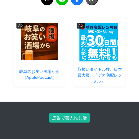
AD
AD
取扱いタイトル数、日本
岐阜のお笑い酒場から
最大級。「ゲオ宅配レン
（ApplePodcast）
タル」
広告で芸人推し活