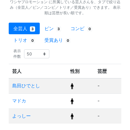
ワシヤプロモーション に所属している芸人さんを、タブで絞り込
み（全芸人／ピン／コンビ／トリオ／受賞あり）できます。 表示
順は芸歴が長い順です。
全芸人
ピン
コンビ
3
3
0
トリオ
受賞あり
0
0
表示
件数
芸人
性別
芸歴
島田ひでとし
-
マドカ
-
よっしー
-