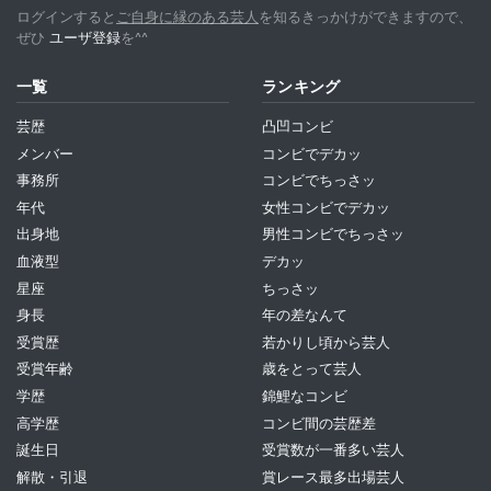
ログインすると
ご自身に縁のある芸人
を知るきっかけができますので、
ぜひ
ユーザ登録
を^^
一覧
ランキング
芸歴
凸凹コンビ
メンバー
コンビでデカッ
事務所
コンビでちっさッ
年代
女性コンビでデカッ
出身地
男性コンビでちっさッ
血液型
デカッ
星座
ちっさッ
身長
年の差なんて
受賞歴
若かりし頃から芸人
受賞年齢
歳をとって芸人
学歴
錦鯉なコンビ
高学歴
コンビ間の芸歴差
誕生日
受賞数が一番多い芸人
解散・引退
賞レース最多出場芸人