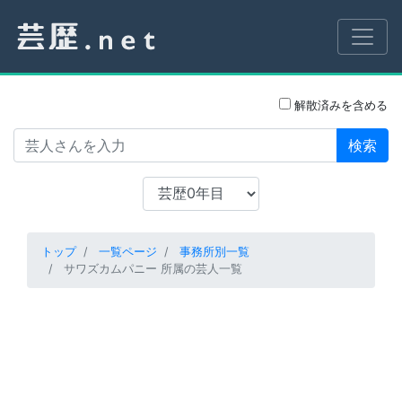
解散済みを含める
検索
トップ
一覧ページ
事務所別一覧
サワズカムパニー 所属の芸人一覧