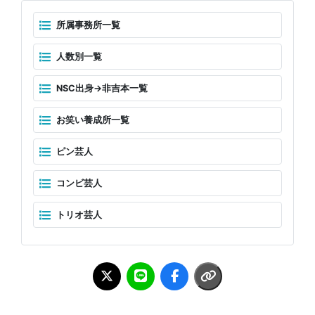
所属事務所一覧
人数別一覧
NSC出身→非吉本一覧
お笑い養成所一覧
ピン芸人
コンビ芸人
トリオ芸人