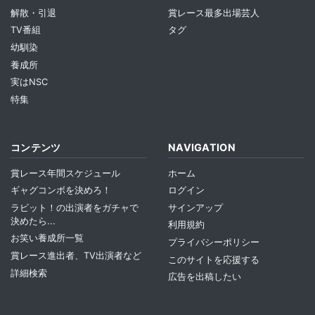
解散・引退
賞レース最多出場芸人
TV番組
タグ
幼馴染
養成所
実はNSC
特集
コンテンツ
NAVIGATION
賞レース年間スケジュール
ホーム
ギャグコンボを決めろ！
ログイン
ラビット！の出演者をガチャで
サインアップ
決めたら...
利用規約
お笑い養成所一覧
プライバシーポリシー
賞レース進出者、TV出演者など
このサイトを応援する
詳細検索
広告を出稿したい