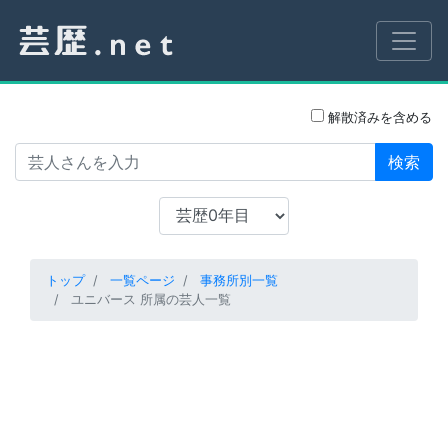
解散済みを含める
検索
トップ
一覧ページ
事務所別一覧
ユニバース 所属の芸人一覧