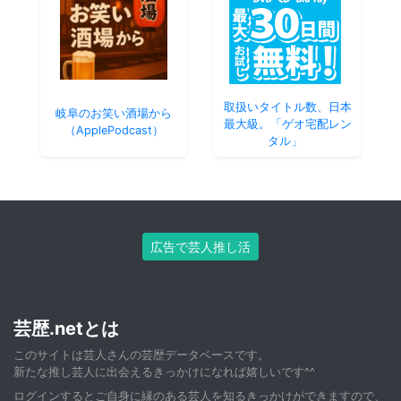
取扱いタイトル数、日本
岐阜のお笑い酒場から
最大級。「ゲオ宅配レン
（ApplePodcast）
タル」
広告で芸人推し活
芸歴.netとは
このサイトは芸人さんの芸歴データベースです。
新たな推し芸人に出会えるきっかけになれば嬉しいです^^
ログインすると
ご自身に縁のある芸人
を知るきっかけができますので、