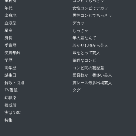
事務所
コンビでちっさッ
年代
女性コンビでデカッ
出身地
男性コンビでちっさッ
血液型
デカッ
星座
ちっさッ
身長
年の差なんて
受賞歴
若かりし頃から芸人
受賞年齢
歳をとって芸人
学歴
錦鯉なコンビ
高学歴
コンビ間の芸歴差
誕生日
受賞数が一番多い芸人
解散・引退
賞レース最多出場芸人
TV番組
タグ
幼馴染
養成所
実はNSC
特集