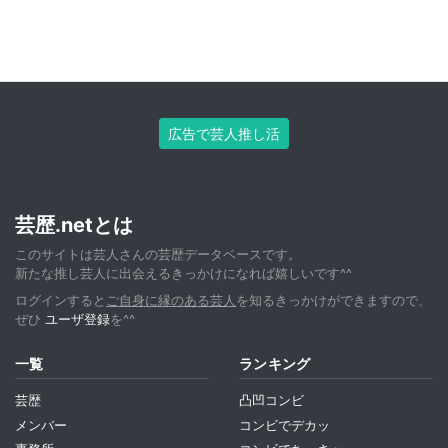
広告で芸人推し活
芸歴.netとは
このサイトは芸人さんの芸歴データベースです。
新たな推し芸人に出会えるきっかけになれば嬉しいです^^
ログインすると
ご自身に縁のある芸人
を知るきっかけができますので、
ぜひ
ユーザ登録
を^^
一覧
ランキング
芸歴
凸凹コンビ
メンバー
コンビでデカッ