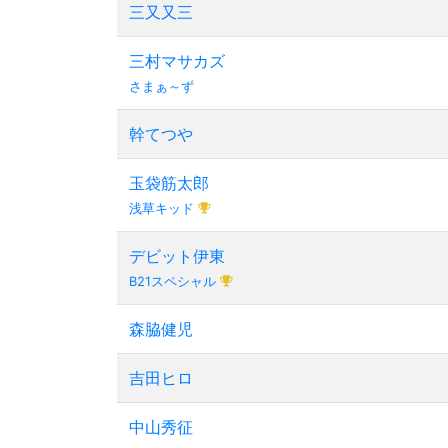
三又又三
三村マサカズ
さまぁ～ず
幹てつや
玉袋筋太郎
浅草キッド
デビット伊東
B21スペシャル
森脇健児
吉田ヒロ
中山秀征