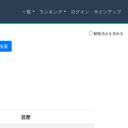
一覧
ランキング
ログイン
サインアップ
解散済みを含める
検索
芸歴