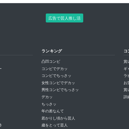
広告で芸人推し活
ランキング
コ
凸凹コンビ
賞
ー
コンビでデカッ
ギ
コンビでちっさッ
ラ
女性コンビでデカッ
お
男性コンビでちっさッ
賞
デカッ
詳
ちっさッ
年の差なんて
若かりし頃から芸人
齢
歳をとって芸人