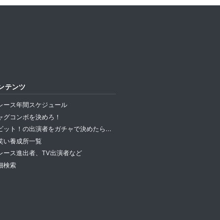
ンテンツ
レース年間スケジュール
ャグコンボを決めろ！
ビット！の出演者をガチャで決めたら...
笑い養成所一覧
レース進出者、TV出演者など
細検索