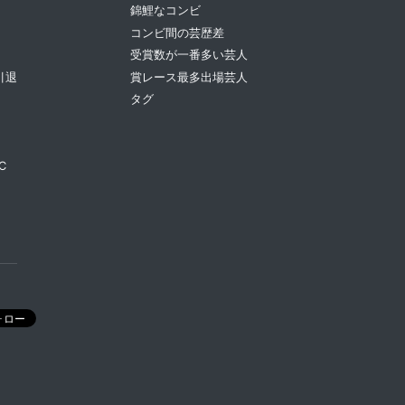
錦鯉なコンビ
コンビ間の芸歴差
受賞数が一番多い芸人
引退
賞レース最多出場芸人
タグ
C