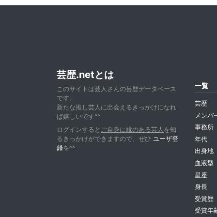
芸歴.netとは
一覧
このサイトは芸人さんの芸歴データベース
です。
芸歴
新たな推し芸人に出会えるきっかけになれ
メンバ
ば嬉しいです^^
事務所
ログインすると
ご自身に縁のある芸人
を知
るきっかけができますので、ぜひ
ユーザ登
年代
録
を^^
出身地
血液型
星座
身長
受賞歴
受賞年