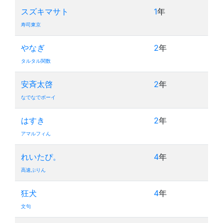
スズキマサト
1
年
寿司東京
やなぎ
2
年
タルタル関数
安斉太啓
2
年
なでなでボーイ
はすき
2
年
アマルフィん
れいたぴ。
4
年
高速ぷりん
狂犬
4
年
文句