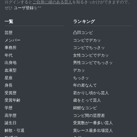
ログインすると
ご自身に縁のある芸人
を知るきっかけができますので、
ぜひ
ユーザ登録
を^^
一覧
ランキング
芸歴
凸凹コンビ
メンバー
コンビでデカッ
事務所
コンビでちっさッ
年代
女性コンビでデカッ
出身地
男性コンビでちっさッ
血液型
デカッ
星座
ちっさッ
身長
年の差なんて
受賞歴
若かりし頃から芸人
受賞年齢
歳をとって芸人
学歴
錦鯉なコンビ
高学歴
コンビ間の芸歴差
誕生日
受賞数が一番多い芸人
解散・引退
賞レース最多出場芸人