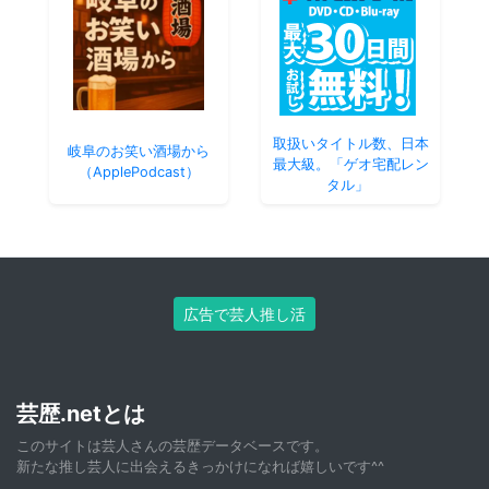
取扱いタイトル数、日本
岐阜のお笑い酒場から
最大級。「ゲオ宅配レン
（ApplePodcast）
タル」
広告で芸人推し活
芸歴.netとは
このサイトは芸人さんの芸歴データベースです。
新たな推し芸人に出会えるきっかけになれば嬉しいです^^