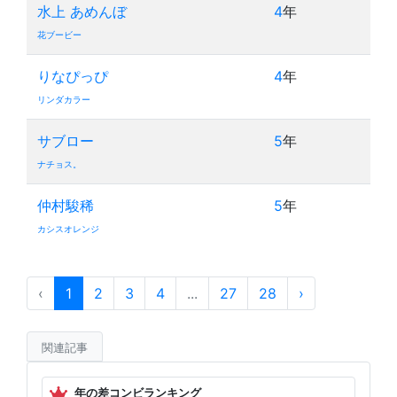
水上 あめんぼ
4
年
花ブービー
りなぴっぴ
4
年
リンダカラー
サブロー
5
年
ナチョス。
仲村駿稀
5
年
カシスオレンジ
‹
1
2
3
4
...
27
28
›
関連記事
年の差コンビランキング