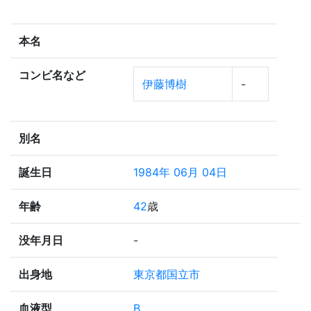
本名
コンビ名など
伊藤博樹
-
別名
誕生日
1984年 06月 04日
年齢
42
歳
没年月日
-
出身地
東京都国立市
血液型
B