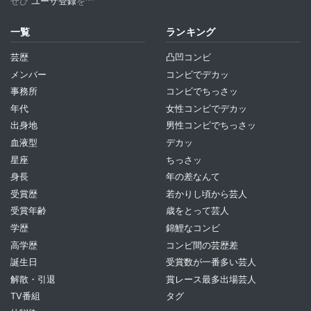
ぜひ
ユーザ登録
を^^
一覧
ランキング
芸歴
凸凹コンビ
メンバー
コンビでデカッ
事務所
コンビでちっさッ
年代
女性コンビでデカッ
出身地
男性コンビでちっさッ
血液型
デカッ
星座
ちっさッ
身長
年の差なんて
受賞歴
若かりし頃から芸人
受賞年齢
歳をとって芸人
学歴
錦鯉なコンビ
高学歴
コンビ間の芸歴差
誕生日
受賞数が一番多い芸人
解散・引退
賞レース最多出場芸人
TV番組
タグ