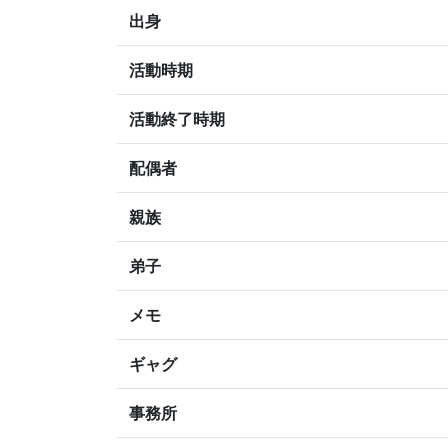
出身
活動時期
活動終了時期
配偶者
親族
弟子
メモ
ギャグ
事務所