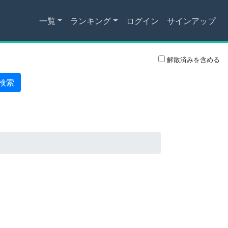
一覧
ランキング
ログイン
サインアップ
解散済みを含める
検索