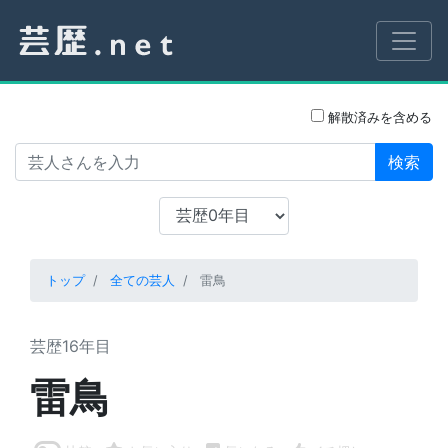
解散済みを含める
検索
トップ
全ての芸人
雷鳥
芸歴16年目
雷鳥