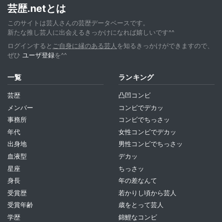
芸歴.netとは
このサイトは芸人さんの芸歴データベースです。
新たな推し芸人に出会えるきっかけになれば嬉しいです^^
ログインすると
ご自身に縁のある芸人
を知るきっかけができますので、
ぜひ
ユーザ登録
を^^
一覧
ランキング
芸歴
凸凹コンビ
メンバー
コンビでデカッ
事務所
コンビでちっさッ
年代
女性コンビでデカッ
出身地
男性コンビでちっさッ
血液型
デカッ
星座
ちっさッ
身長
年の差なんて
受賞歴
若かりし頃から芸人
受賞年齢
歳をとって芸人
学歴
錦鯉なコンビ