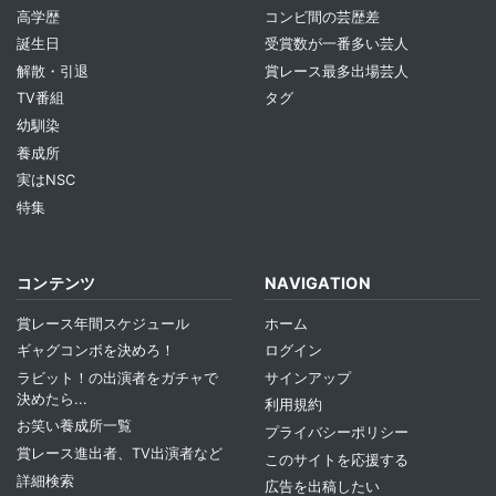
高学歴
コンビ間の芸歴差
誕生日
受賞数が一番多い芸人
解散・引退
賞レース最多出場芸人
TV番組
タグ
幼馴染
養成所
実はNSC
特集
コンテンツ
NAVIGATION
賞レース年間スケジュール
ホーム
ギャグコンボを決めろ！
ログイン
ラビット！の出演者をガチャで
サインアップ
決めたら...
利用規約
お笑い養成所一覧
プライバシーポリシー
賞レース進出者、TV出演者など
このサイトを応援する
詳細検索
広告を出稿したい