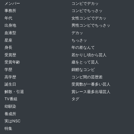
メンバー
コンビでデカッ
事務所
コンビでちっさッ
年代
女性コンビでデカッ
出身地
男性コンビでちっさッ
血液型
デカッ
星座
ちっさッ
身長
年の差なんて
受賞歴
若かりし頃から芸人
受賞年齢
歳をとって芸人
学歴
錦鯉なコンビ
高学歴
コンビ間の芸歴差
誕生日
受賞数が一番多い芸人
解散・引退
賞レース最多出場芸人
TV番組
タグ
幼馴染
養成所
実はNSC
特集