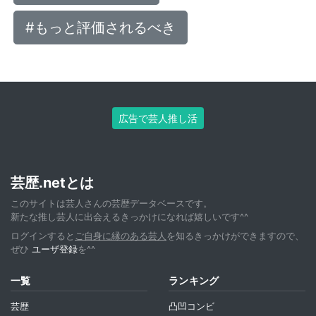
#もっと評価されるべき
広告で芸人推し活
芸歴.netとは
このサイトは芸人さんの芸歴データベースです。
新たな推し芸人に出会えるきっかけになれば嬉しいです^^
ログインすると
ご自身に縁のある芸人
を知るきっかけができますので、
ぜひ
ユーザ登録
を^^
一覧
ランキング
芸歴
凸凹コンビ