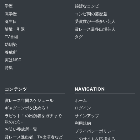
学歴
錦鯉なコンビ
高学歴
コンビ間の芸歴差
誕生日
受賞数が一番多い芸人
解散・引退
賞レース最多出場芸人
TV番組
タグ
幼馴染
養成所
実はNSC
特集
コンテンツ
NAVIGATION
賞レース年間スケジュール
ホーム
ギャグコンボを決めろ！
ログイン
ラビット！の出演者をガチャで
サインアップ
決めたら...
利用規約
お笑い養成所一覧
プライバシーポリシー
賞レース進出者、TV出演者など
このサイトを応援する