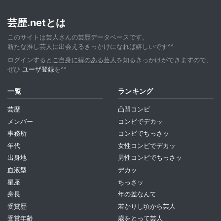
芸歴.netとは
このサイトは芸人さんの芸歴データベースです。
新たな推し芸人に出会えるきっかけになれば嬉しいです^^
ログインすると
ご自身に縁のある芸人
を知るきっかけができますので、
ぜひ
ユーザ登録
を^^
一覧
ランキング
芸歴
凸凹コンビ
メンバー
コンビでデカッ
事務所
コンビでちっさッ
年代
女性コンビでデカッ
出身地
男性コンビでちっさッ
血液型
デカッ
星座
ちっさッ
身長
年の差なんて
受賞歴
若かりし頃から芸人
受賞年齢
歳をとって芸人