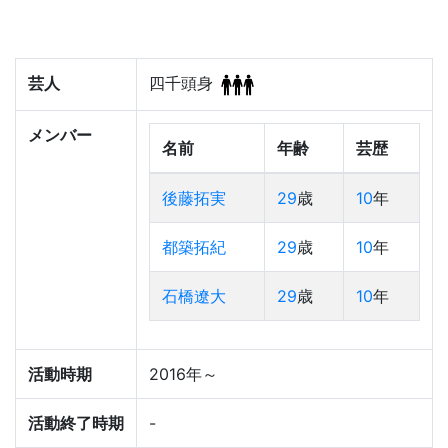
芸人
四千頭身
メンバー
名前
年齢
芸歴
後藤拓実
29
歳
10
年
都築拓紀
29
歳
10
年
石橋遼大
29
歳
10
年
活動時期
2016年～
活動終了時期
-