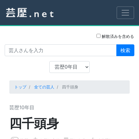
解散済みを含める
検索
トップ
全ての芸人
四千頭身
芸歴10年目
四千頭身