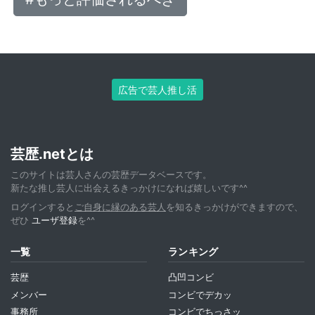
広告で芸人推し活
芸歴.netとは
このサイトは芸人さんの芸歴データベースです。
新たな推し芸人に出会えるきっかけになれば嬉しいです^^
ログインすると
ご自身に縁のある芸人
を知るきっかけができますので、
ぜひ
ユーザ登録
を^^
一覧
ランキング
芸歴
凸凹コンビ
メンバー
コンビでデカッ
事務所
コンビでちっさッ