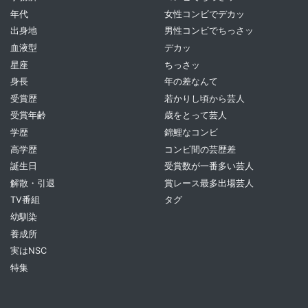
年代
女性コンビでデカッ
出身地
男性コンビでちっさッ
血液型
デカッ
星座
ちっさッ
身長
年の差なんて
受賞歴
若かりし頃から芸人
受賞年齢
歳をとって芸人
学歴
錦鯉なコンビ
高学歴
コンビ間の芸歴差
誕生日
受賞数が一番多い芸人
解散・引退
賞レース最多出場芸人
TV番組
タグ
幼馴染
養成所
実はNSC
特集