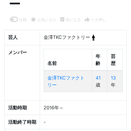
ー
比較
お気に入り
気になる
イチ押し
芸人
金澤TKCファクトリー
メンバー
年
芸
名前
齢
歴
金澤TKCファクト
41
13
リー
歳
年
活動時期
2016年～
活動終了時期
-