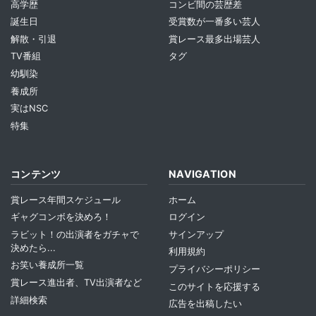
高学歴
コンビ間の芸歴差
誕生日
受賞数が一番多い芸人
解散・引退
賞レース最多出場芸人
TV番組
タグ
幼馴染
養成所
実はNSC
特集
コンテンツ
NAVIGATION
賞レース年間スケジュール
ホーム
ギャグコンボを決めろ！
ログイン
ラビット！の出演者をガチャで
サインアップ
決めたら...
利用規約
お笑い養成所一覧
プライバシーポリシー
賞レース進出者、TV出演者など
このサイトを応援する
詳細検索
広告を出稿したい