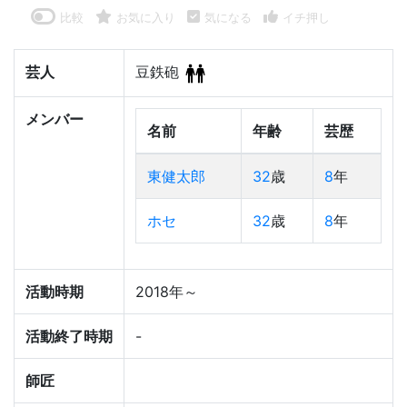
比較
お気に入り
気になる
イチ押し
芸人
豆鉄砲
メンバー
名前
年齢
芸歴
東健太郎
32
歳
8
年
ホセ
32
歳
8
年
活動時期
2018年～
活動終了時期
-
師匠