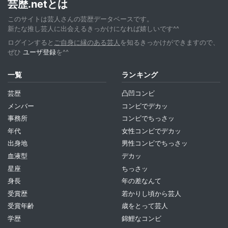
芸歴.netとは
このサイトは芸人さんの芸歴データベースです。
新たな推し芸人に出会えるきっかけになれば嬉しいです^^
ログインすると
ご自身に縁のある芸人
を知るきっかけができますので、
ぜひ
ユーザ登録
を^^
一覧
ランキング
芸歴
凸凹コンビ
メンバー
コンビでデカッ
事務所
コンビでちっさッ
年代
女性コンビでデカッ
出身地
男性コンビでちっさッ
血液型
デカッ
星座
ちっさッ
身長
年の差なんて
受賞歴
若かりし頃から芸人
受賞年齢
歳をとって芸人
学歴
錦鯉なコンビ