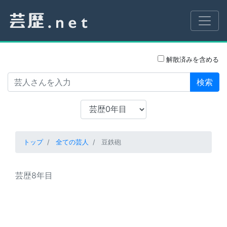
解散済みを含める
検索
トップ
全ての芸人
豆鉄砲
芸歴8年目