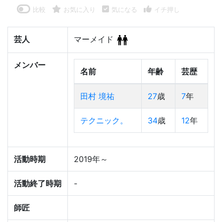
比較
お気に入り
気になる
イチ押し
芸人
マーメイド
メンバー
名前
年齢
芸歴
田村 境祐
27
歳
7
年
テクニック。
34
歳
12
年
活動時期
2019年～
活動終了時期
-
師匠