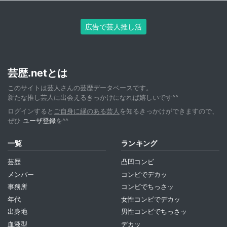
広告で芸人推し活
芸歴.netとは
このサイトは芸人さんの芸歴データベースです。
新たな推し芸人に出会えるきっかけになれば嬉しいです^^
ログインすると
ご自身に縁のある芸人
を知るきっかけができますので、
ぜひ
ユーザ登録
を^^
一覧
ランキング
芸歴
凸凹コンビ
メンバー
コンビでデカッ
事務所
コンビでちっさッ
年代
女性コンビでデカッ
出身地
男性コンビでちっさッ
血液型
デカッ