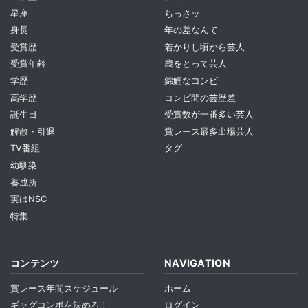
星座
ちっさッ
身長
年の差なんて
受賞歴
若かりし頃から芸人
受賞年齢
歳をとって芸人
学歴
錦鯉なコンビ
高学歴
コンビ間の芸歴差
誕生日
受賞数が一番多い芸人
解散・引退
賞レース最多出場芸人
TV番組
タグ
幼馴染
養成所
実はNSC
特集
コンテンツ
NAVIGATION
賞レース年間スケジュール
ホーム
ギャグコンボを決めろ！
ログイン