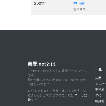
2001年
中川家
吉本興業
芸歴.netとは
一覧
このサイトは芸人さんの芸歴データベース
です。
芸歴
新たな推し芸人に出会えるきっかけになれ
メンバ
ば嬉しいです^^
事務所
ログインすると
ご自身に縁のある芸人
を知
るきっかけができますので、ぜひ
ユーザ登
年代
録
を^^
出身地