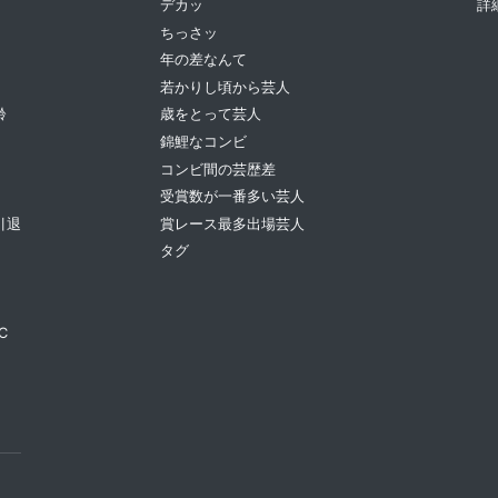
デカッ
詳
ちっさッ
年の差なんて
若かりし頃から芸人
齢
歳をとって芸人
錦鯉なコンビ
コンビ間の芸歴差
受賞数が一番多い芸人
引退
賞レース最多出場芸人
タグ
C