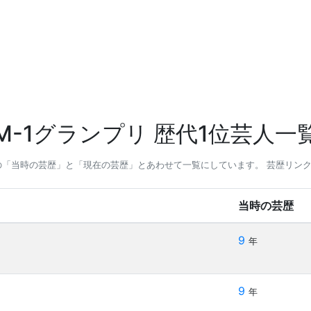
M-1グランプリ 歴代1位芸人一
との「当時の芸歴」と「現在の芸歴」とあわせて一覧にしています。 芸歴リン
当時の芸歴
9
年
9
年