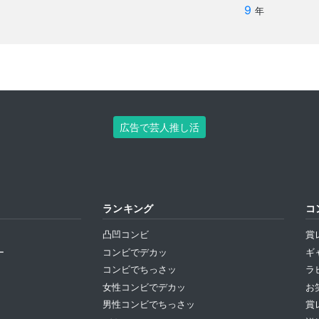
9
年
広告で芸人推し活
ランキング
コ
凸凹コンビ
賞
ー
コンビでデカッ
ギ
コンビでちっさッ
ラ
女性コンビでデカッ
お
男性コンビでちっさッ
賞