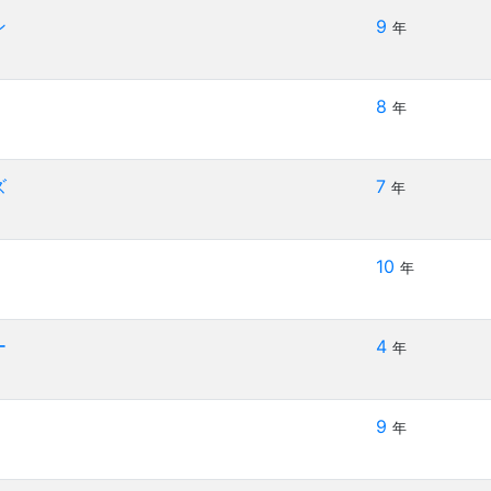
ン
9
年
8
年
ズ
7
年
10
年
ー
4
年
9
年