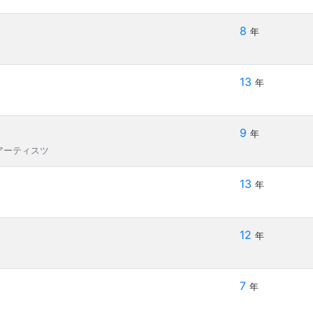
8
年
13
年
9
年
アーティスツ
13
年
12
年
7
年