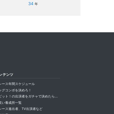
34
年
ンテンツ
レース年間スケジュール
ャグコンボを決めろ！
ビット！の出演者をガチャで決めたら...
笑い養成所一覧
レース進出者、TV出演者など