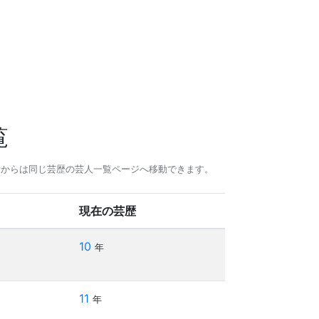
覧
クからは同じ芸歴の芸人一覧ページへ移動できます。
現在の芸歴
10
年
11
年