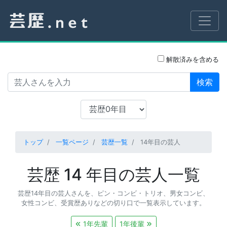
解散済みを含める
検索
トップ
一覧ページ
芸歴一覧
14年目の芸人
芸歴 14 年目の芸人一覧
芸歴14年目の芸人さんを、ピン・コンビ・トリオ、男女コンビ、
女性コンビ、受賞歴ありなどの切り口で一覧表示しています。
1年先輩
1年後輩