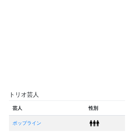
トリオ芸人
芸人
性別
ポップライン