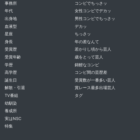
事務所
コンビでちっさッ
年代
女性コンビでデカッ
出身地
男性コンビでちっさッ
血液型
デカッ
星座
ちっさッ
身長
年の差なんて
受賞歴
若かりし頃から芸人
受賞年齢
歳をとって芸人
学歴
錦鯉なコンビ
高学歴
コンビ間の芸歴差
誕生日
受賞数が一番多い芸人
解散・引退
賞レース最多出場芸人
TV番組
タグ
幼馴染
養成所
実はNSC
特集