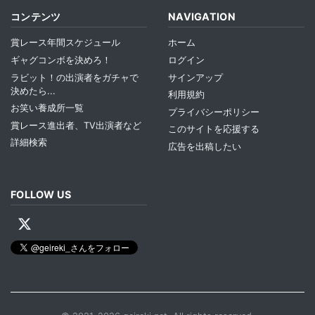
コンテンツ
NAVIGATION
賞レース年間スケジュール
ホーム
ギャグコンボを決めろ！
ログイン
ラビット！の出演者をガチャで
サインアップ
決めたら...
利用規約
お笑い養成所一覧
プライバシーポリシー
賞レース進出者、TV出演者など
このサイトを応援する
詳細検索
広告を出稿したい
FOLLOW US