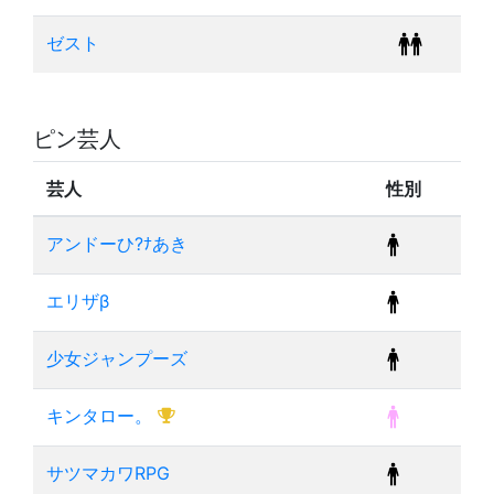
ゼスト
ピン芸人
芸人
性別
アンドーひ?ﾅあき
エリザβ
少女ジャンプーズ
キンタロー。
サツマカワRPG