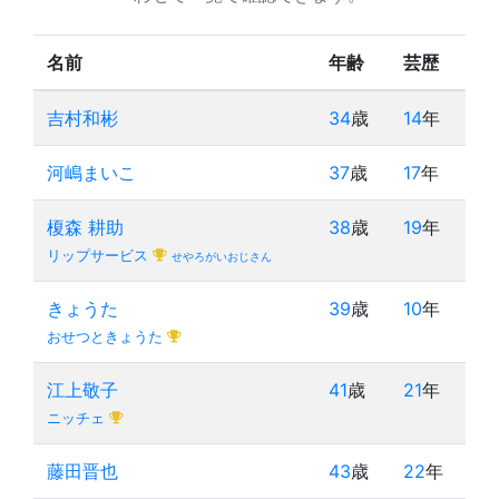
名前
年齢
芸歴
吉村和彬
34
歳
14
年
河嶋まいこ
37
歳
17
年
榎森 耕助
38
歳
19
年
リップサービス
せやろがいおじさん
きょうた
39
歳
10
年
おせつときょうた
江上敬子
41
歳
21
年
ニッチェ
藤田晋也
43
歳
22
年