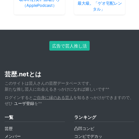
最大級。「ゲオ宅配レン
（ApplePodcast）
タル」
広告で芸人推し活
芸歴.netとは
このサイトは芸人さんの芸歴データベースです。
新たな推し芸人に出会えるきっかけになれば嬉しいです^^
ログインすると
ご自身に縁のある芸人
を知るきっかけができますので、
ぜひ
ユーザ登録
を^^
一覧
ランキング
芸歴
凸凹コンビ
メンバー
コンビでデカッ