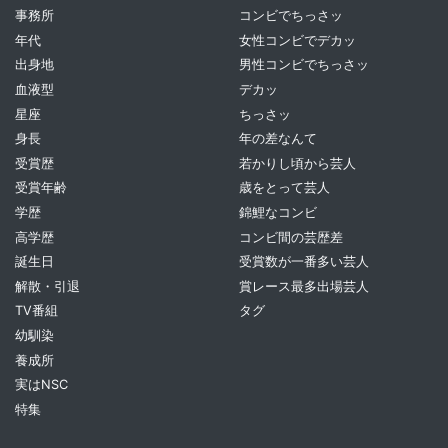
事務所
コンビでちっさッ
年代
女性コンビでデカッ
出身地
男性コンビでちっさッ
血液型
デカッ
星座
ちっさッ
身長
年の差なんて
受賞歴
若かりし頃から芸人
受賞年齢
歳をとって芸人
学歴
錦鯉なコンビ
高学歴
コンビ間の芸歴差
誕生日
受賞数が一番多い芸人
解散・引退
賞レース最多出場芸人
TV番組
タグ
幼馴染
養成所
実はNSC
特集