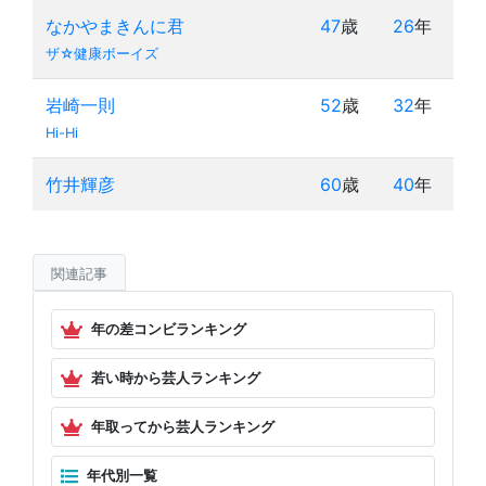
なかやまきんに君
47
歳
26
年
ザ☆健康ボーイズ
岩崎一則
52
歳
32
年
Hi-Hi
竹井輝彦
60
歳
40
年
関連記事
年の差コンビランキング
若い時から芸人ランキング
年取ってから芸人ランキング
年代別一覧