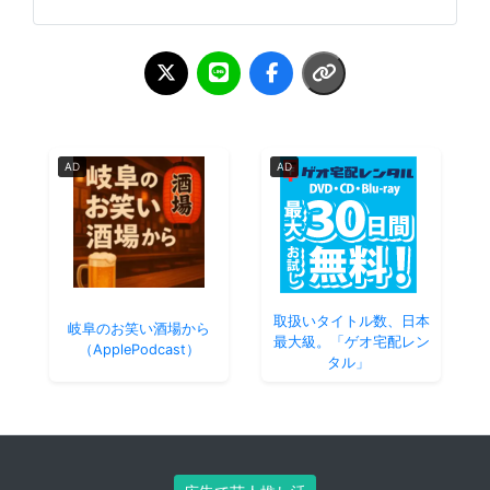
AD
AD
取扱いタイトル数、日本
岐阜のお笑い酒場から
最大級。「ゲオ宅配レン
（ApplePodcast）
タル」