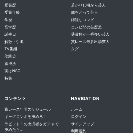
受賞歴
若かりし頃から芸人
受賞年齢
歳をとって芸人
学歴
錦鯉なコンビ
高学歴
コンビ間の芸歴差
誕生日
受賞数が一番多い芸人
解散・引退
賞レース最多出場芸人
TV番組
タグ
幼馴染
養成所
実はNSC
特集
コンテンツ
NAVIGATION
賞レース年間スケジュール
ホーム
ギャグコンボを決めろ！
ログイン
ラビット！の出演者をガチャで
サインアップ
決めたら...
利用規約