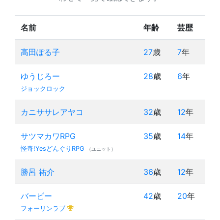
名前
年齢
芸歴
高田ぽる子
27
歳
7
年
ゆうじろー
28
歳
6
年
ジョックロック
カニササレアヤコ
32
歳
12
年
サツマカワRPG
35
歳
14
年
怪奇!YesどんぐりRPG
（ユニット）
勝呂 祐介
36
歳
12
年
バービー
42
歳
20
年
フォーリンラブ