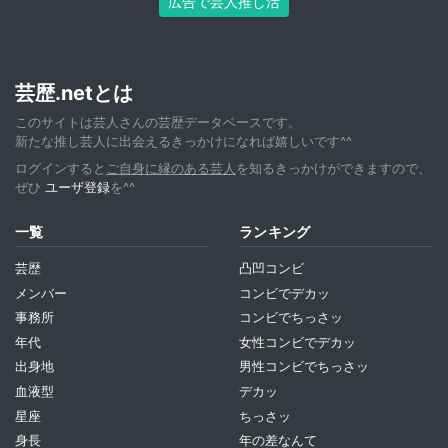
広告で芸人推し活
芸歴.netとは
このサイトは芸人さんの芸歴データベースです。
新たな推し芸人に出会えるきっかけになれば嬉しいです^^
ログインすると
ご自身に縁のある芸人
を知るきっかけができますので、
ぜひ
ユーザ登録
を^^
一覧
ランキング
芸歴
凸凹コンビ
メンバー
コンビでデカッ
事務所
コンビでちっさッ
年代
女性コンビでデカッ
出身地
男性コンビでちっさッ
血液型
デカッ
星座
ちっさッ
身長
年の差なんて