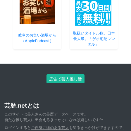
取扱いタイトル数、日本
岐阜のお笑い酒場から
最大級。「ゲオ宅配レン
（ApplePodcast）
タル」
広告で芸人推し活
芸歴.netとは
このサイトは芸人さんの芸歴データベースです。
新たな推し芸人に出会えるきっかけになれば嬉しいです^^
ログインすると
ご自身に縁のある芸人
を知るきっかけができますので、