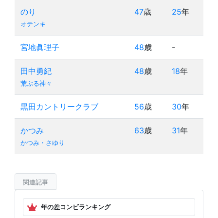
のり
47
歳
25
年
オテンキ
宮地眞理子
48
歳
-
田中勇紀
48
歳
18
年
荒ぶる神々
黒田カントリークラブ
56
歳
30
年
かつみ
63
歳
31
年
かつみ・さゆり
関連記事
年の差コンビランキング