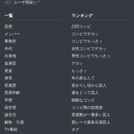
ぜひ
ユーザ登録
を^^
一覧
ランキング
芸歴
凸凹コンビ
メンバー
コンビでデカッ
事務所
コンビでちっさッ
年代
女性コンビでデカッ
出身地
男性コンビでちっさッ
血液型
デカッ
星座
ちっさッ
身長
年の差なんて
受賞歴
若かりし頃から芸人
受賞年齢
歳をとって芸人
学歴
錦鯉なコンビ
高学歴
コンビ間の芸歴差
誕生日
受賞数が一番多い芸人
解散・引退
賞レース最多出場芸人
TV番組
タグ