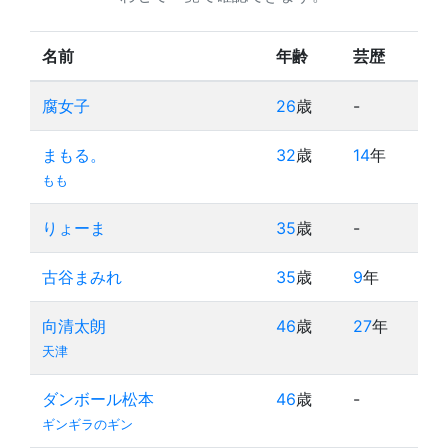
名前
年齢
芸歴
腐女子
26
歳
-
まもる。
32
歳
14
年
もも
りょーま
35
歳
-
古谷まみれ
35
歳
9
年
向清太朗
46
歳
27
年
天津
ダンボール松本
46
歳
-
ギンギラのギン