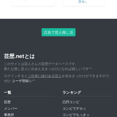
タル」
広告で芸人推し活
芸歴.netとは
このサイトは芸人さんの芸歴データベースです。
新たな推し芸人に出会えるきっかけになれば嬉しいです^^
ログインすると
ご自身に縁のある芸人
を知るきっかけができますので、
ぜひ
ユーザ登録
を^^
一覧
ランキング
芸歴
凸凹コンビ
メンバー
コンビでデカッ
事務所
コンビでちっさッ