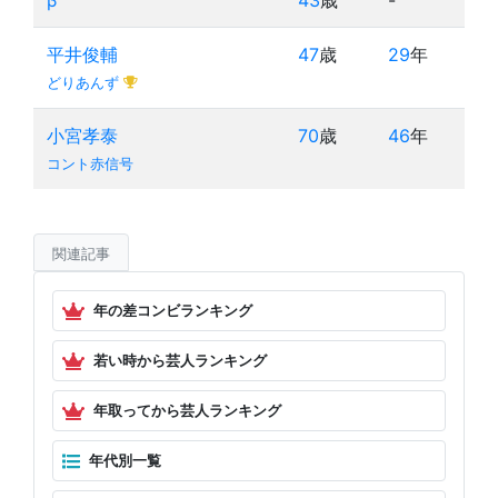
β
43
歳
-
平井俊輔
47
歳
29
年
どりあんず
小宮孝泰
70
歳
46
年
コント赤信号
関連記事
年の差コンビランキング
若い時から芸人ランキング
年取ってから芸人ランキング
年代別一覧