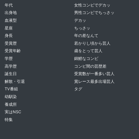
年代
女性コンビでデカッ
出身地
男性コンビでちっさッ
血液型
デカッ
星座
ちっさッ
身長
年の差なんて
受賞歴
若かりし頃から芸人
受賞年齢
歳をとって芸人
学歴
錦鯉なコンビ
高学歴
コンビ間の芸歴差
誕生日
受賞数が一番多い芸人
解散・引退
賞レース最多出場芸人
TV番組
タグ
幼馴染
養成所
実はNSC
特集