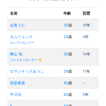
名前
年齢
芸歴
志真うた
26
歳
18
年
キムリョンス
34
歳
4
年
カンフーカンフー
﨑山 祐
35
歳
14
年
ファイヤーサンダー
ロマンチックあつこ
39
歳
17
年
旭堂南喜
40
歳
-
中川治
42
歳
9
年