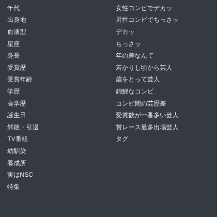
年代
女性コンビでデカッ
出身地
男性コンビでちっさッ
血液型
デカッ
星座
ちっさッ
身長
年の差なんて
受賞歴
若かりし頃から芸人
受賞年齢
歳をとって芸人
学歴
錦鯉なコンビ
高学歴
コンビ間の芸歴差
誕生日
受賞数が一番多い芸人
解散・引退
賞レース最多出場芸人
TV番組
タグ
幼馴染
養成所
実はNSC
特集