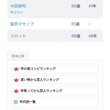
今田耕司
60
歳
41
年
Wコウジ
阪田マサノブ
61
歳
-
コロッケ
66
歳
46
年
関連記事
年の差コンビランキング
若い時から芸人ランキング
年取ってから芸人ランキング
年代別一覧