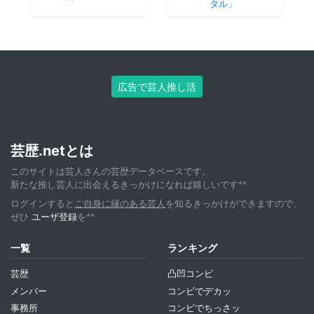
タル」
広告で芸人推し活
芸歴.netとは
このサイトは芸人さんの芸歴データベースです。
新たな推し芸人に出会えるきっかけになれば嬉しいです^^
ログインすると
ご自身に縁のある芸人
を知るきっかけができますので、
ぜひ
ユーザ登録
を^^
一覧
ランキング
芸歴
凸凹コンビ
メンバー
コンビでデカッ
事務所
コンビでちっさッ