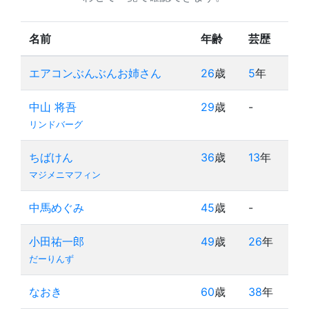
名前
年齢
芸歴
エアコンぶんぶんお姉さん
26
歳
5
年
中山 将吾
29
歳
-
リンドバーグ
ちばけん
36
歳
13
年
マジメニマフィン
中馬めぐみ
45
歳
-
小田祐一郎
49
歳
26
年
だーりんず
なおき
60
歳
38
年