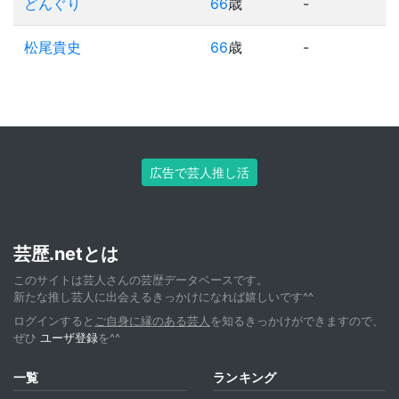
どんぐり
66
歳
-
松尾貴史
66
歳
-
広告で芸人推し活
芸歴.netとは
このサイトは芸人さんの芸歴データベースです。
新たな推し芸人に出会えるきっかけになれば嬉しいです^^
ログインすると
ご自身に縁のある芸人
を知るきっかけができますので、
ぜひ
ユーザ登録
を^^
一覧
ランキング