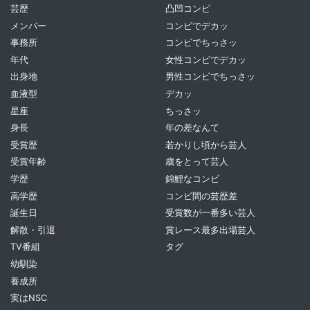
芸歴
凸凹コンビ
メンバー
コンビでデカッ
事務所
コンビでちっさッ
年代
女性コンビでデカッ
出身地
男性コンビでちっさッ
血液型
デカッ
星座
ちっさッ
身長
年の差なんて
受賞歴
若かりし頃から芸人
受賞年齢
歳をとって芸人
学歴
錦鯉なコンビ
高学歴
コンビ間の芸歴差
誕生日
受賞数が一番多い芸人
解散・引退
賞レース最多出場芸人
TV番組
タグ
幼馴染
養成所
実はNSC