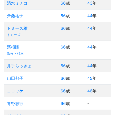
清水ミチコ
66
歳
43
年
斉藤祐子
66
歳
44
年
トミーズ雅
66
歳
44
年
トミーズ
濱根隆
66
歳
44
年
浜根・杉本
井手らっきょ
66
歳
44
年
山田邦子
66
歳
45
年
コロッケ
66
歳
46
年
青野敏行
66
歳
-