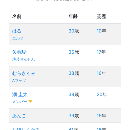
名前
年齢
芸歴
はる
30
歳
10
年
エルフ
矢巻駿
36
歳
17
年
演芸おんせん
むらきゃみ
38
歳
16
年
Aマッソ
潮 圭太
39
歳
20
年
メンバー
あんこ
39
歳
16
年
おほしんたろ
41
歳
16
年