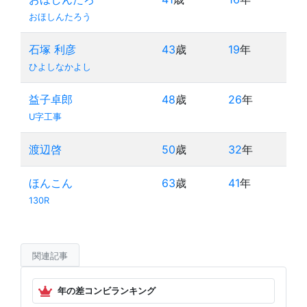
おほしんたろう
石塚 利彦
43
歳
19
年
ひよしなかよし
益子卓郎
48
歳
26
年
U字工事
渡辺啓
50
歳
32
年
ほんこん
63
歳
41
年
130R
関連記事
年の差コンビランキング