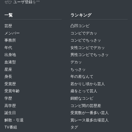
ぜひ
ユーザ登録
を^^
一覧
ランキング
芸歴
凸凹コンビ
メンバー
コンビでデカッ
事務所
コンビでちっさッ
年代
女性コンビでデカッ
出身地
男性コンビでちっさッ
血液型
デカッ
星座
ちっさッ
身長
年の差なんて
受賞歴
若かりし頃から芸人
受賞年齢
歳をとって芸人
学歴
錦鯉なコンビ
高学歴
コンビ間の芸歴差
誕生日
受賞数が一番多い芸人
解散・引退
賞レース最多出場芸人
TV番組
タグ