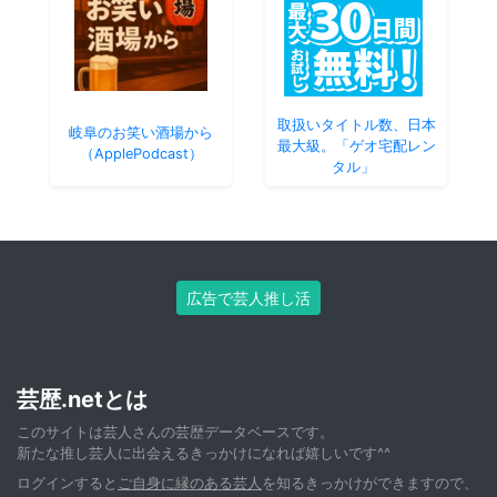
取扱いタイトル数、日本
岐阜のお笑い酒場から
最大級。「ゲオ宅配レン
（ApplePodcast）
タル」
広告で芸人推し活
芸歴.netとは
このサイトは芸人さんの芸歴データベースです。
新たな推し芸人に出会えるきっかけになれば嬉しいです^^
ログインすると
ご自身に縁のある芸人
を知るきっかけができますので、