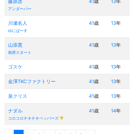
藤原丞
41
歳
13
年
アンダーパー
川瀬名人
41
歳
13
年
ゆにばーす
山添寛
41
歳
13
年
相席スタート
ゴスケ
41
歳
13
年
金澤TKCファクトリー
41
歳
13
年
泉クリス
41
歳
13
年
ナダル
41
歳
14
年
コロコロチキチキペッパーズ