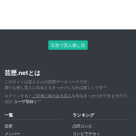
広告で芸人推し活
芸歴.netとは
このサイトは芸人さんの芸歴データベースです。
新たな推し芸人に出会えるきっかけになれば嬉しいです^^
ログインすると
ご自身に縁のある芸人
を知るきっかけができますので、
ぜひ
ユーザ登録
を^^
一覧
ランキング
芸歴
凸凹コンビ
メンバー
コンビでデカッ