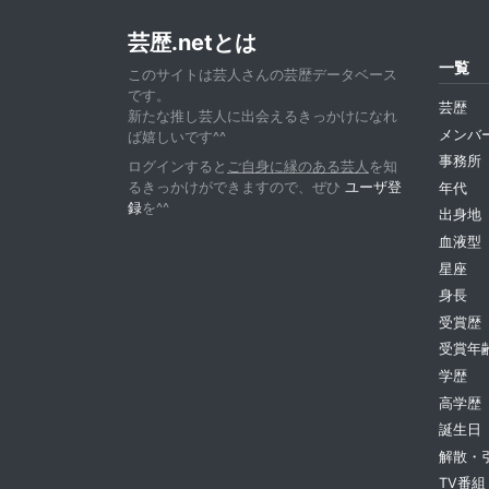
芸歴.netとは
一覧
このサイトは芸人さんの芸歴データベース
です。
芸歴
新たな推し芸人に出会えるきっかけになれ
メンバ
ば嬉しいです^^
事務所
ログインすると
ご自身に縁のある芸人
を知
るきっかけができますので、ぜひ
ユーザ登
年代
録
を^^
出身地
血液型
星座
身長
受賞歴
受賞年
学歴
高学歴
誕生日
解散・
TV番組