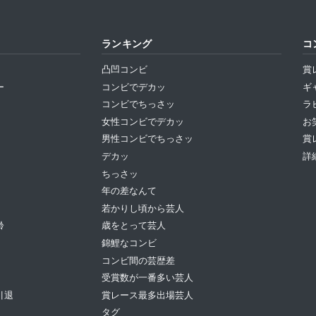
ランキング
コ
凸凹コンビ
賞
ー
コンビでデカッ
ギ
コンビでちっさッ
ラ
女性コンビでデカッ
お
男性コンビでちっさッ
賞
デカッ
詳
ちっさッ
年の差なんて
若かりし頃から芸人
齢
歳をとって芸人
錦鯉なコンビ
コンビ間の芸歴差
受賞数が一番多い芸人
引退
賞レース最多出場芸人
タグ