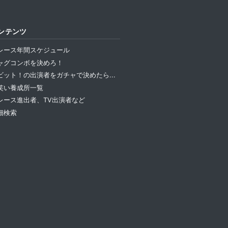
ンテンツ
レース年間スケジュール
ャグコンボを決めろ！
ビット！の出演者をガチャで決めたら...
笑い養成所一覧
レース進出者、TV出演者など
細検索