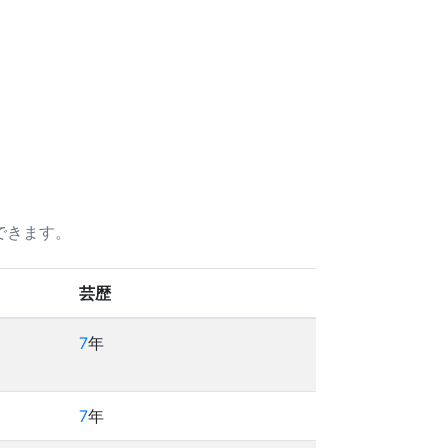
できます。
芸歴
7
年
7
年