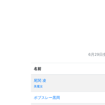
6月29
名前
尾関 凌
美魔女
ボブスレー黒岡