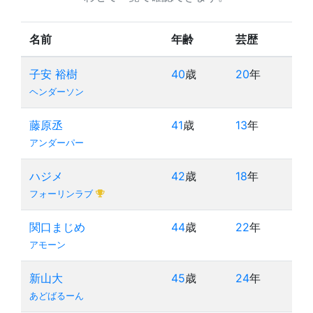
名前
年齢
芸歴
子安 裕樹
40
歳
20
年
ヘンダーソン
藤原丞
41
歳
13
年
アンダーパー
ハジメ
42
歳
18
年
フォーリンラブ
関口まじめ
44
歳
22
年
アモーン
新山大
45
歳
24
年
あどばるーん