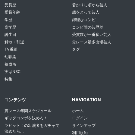
受賞歴
若かりし頃から芸人
受賞年齢
歳をとって芸人
学歴
錦鯉なコンビ
高学歴
コンビ間の芸歴差
誕生日
受賞数が一番多い芸人
解散・引退
賞レース最多出場芸人
TV番組
タグ
幼馴染
養成所
実はNSC
特集
コンテンツ
NAVIGATION
賞レース年間スケジュール
ホーム
ギャグコンボを決めろ！
ログイン
ラビット！の出演者をガチャで
サインアップ
決めたら...
利用規約