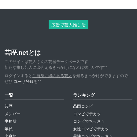
広告で芸人推し活
芸歴.netとは
このサイトは芸人さんの芸歴データベースです。
新たな推し芸人に出会えるきっかけになれば嬉しいです^^
ログインすると
ご自身に縁のある芸人
を知るきっかけができますので、
ぜひ
ユーザ登録
を^^
一覧
ランキング
芸歴
凸凹コンビ
メンバー
コンビでデカッ
事務所
コンビでちっさッ
年代
女性コンビでデカッ
出身地
男性コンビでちっさッ