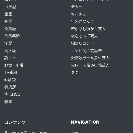
血液型
デカッ
星座
ちっさッ
身長
年の差なんて
受賞歴
若かりし頃から芸人
受賞年齢
歳をとって芸人
学歴
錦鯉なコンビ
高学歴
コンビ間の芸歴差
誕生日
受賞数が一番多い芸人
解散・引退
賞レース最多出場芸人
TV番組
タグ
幼馴染
養成所
実はNSC
特集
コンテンツ
NAVIGATION
賞レース年間スケジュール
ホーム