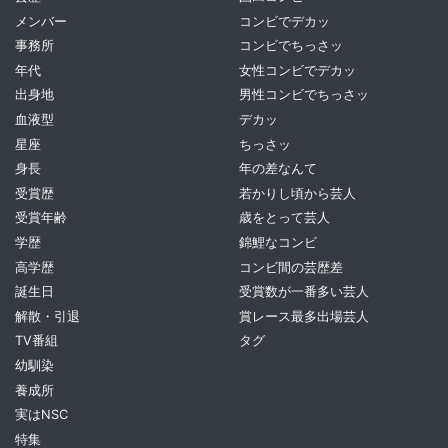
メンバー
コンビでデカッ
事務所
コンビでちっさッ
年代
女性コンビでデカッ
出身地
男性コンビでちっさッ
血液型
デカッ
星座
ちっさッ
身長
年の差なんて
受賞歴
若かりし頃から芸人
受賞年齢
歳をとって芸人
学歴
錦鯉なコンビ
高学歴
コンビ間の芸歴差
誕生日
受賞数が一番多い芸人
解散・引退
賞レース最多出場芸人
TV番組
タグ
幼馴染
養成所
実はNSC
特集