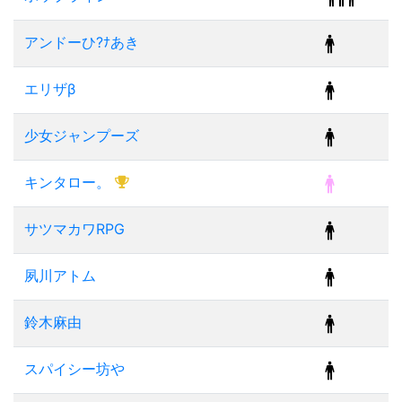
アンドーひ?ﾅあき
エリザβ
少女ジャンプーズ
キンタロー。
サツマカワRPG
夙川アトム
鈴木麻由
スパイシー坊や