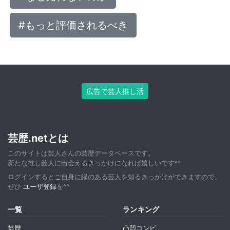
#もっと評価されるべき
広告で芸人推し活
芸歴.netとは
このサイトは芸人さんの芸歴データベースです。
新たな推し芸人に出会えるきっかけになれば嬉しいです^^
ログインすると
ご自身に縁のある芸人
を知るきっかけができますので、
ぜひ
ユーザ登録
を^^
一覧
ランキング
芸歴
凸凹コンビ