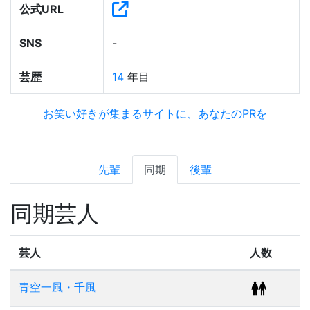
公式URL
SNS
-
芸歴
14
年目
お笑い好きが集まるサイトに、あなたのPRを
先輩
同期
後輩
同期芸人
芸人
人数
青空一風・千風