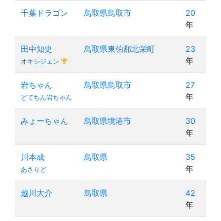
千葉ドラゴン
鳥取県鳥取市
20
年
田中知史
鳥取県東伯郡北栄町
23
年
オキシジェン
岩ちゃん
鳥取県鳥取市
27
年
どてちん岩ちゃん
みょーちゃん
鳥取県境港市
30
年
川本成
鳥取県
35
年
あさりど
越川大介
鳥取県
42
年