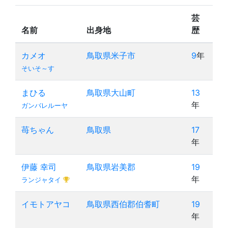
芸
名前
出身地
歴
カメオ
鳥取県米子市
9
年
そいそ～す
まひる
鳥取県大山町
13
年
ガンバレルーヤ
苺ちゃん
鳥取県
17
年
伊藤 幸司
鳥取県岩美郡
19
年
ランジャタイ
イモトアヤコ
鳥取県西伯郡伯耆町
19
年