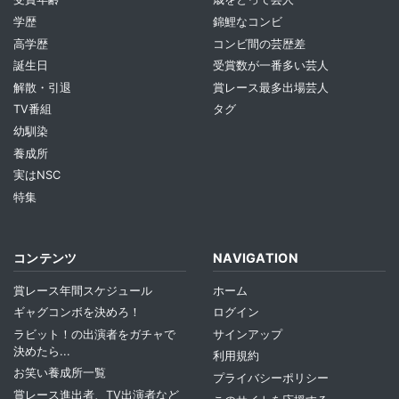
学歴
錦鯉なコンビ
高学歴
コンビ間の芸歴差
誕生日
受賞数が一番多い芸人
解散・引退
賞レース最多出場芸人
TV番組
タグ
幼馴染
養成所
実はNSC
特集
コンテンツ
NAVIGATION
賞レース年間スケジュール
ホーム
ギャグコンボを決めろ！
ログイン
ラビット！の出演者をガチャで
サインアップ
決めたら...
利用規約
お笑い養成所一覧
プライバシーポリシー
賞レース進出者、TV出演者など