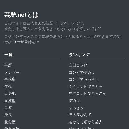
芸歴.netとは
このサイトは芸人さんの芸歴データベースです。
新たな推し芸人に出会えるきっかけになれば嬉しいです^^
ログインすると
ご自身に縁のある芸人
を知るきっかけができますので、
ぜひ
ユーザ登録
を^^
一覧
ランキング
芸歴
凸凹コンビ
メンバー
コンビでデカッ
事務所
コンビでちっさッ
年代
女性コンビでデカッ
出身地
男性コンビでちっさッ
血液型
デカッ
星座
ちっさッ
身長
年の差なんて
受賞歴
若かりし頃から芸人
受賞年齢
歳をとって芸人