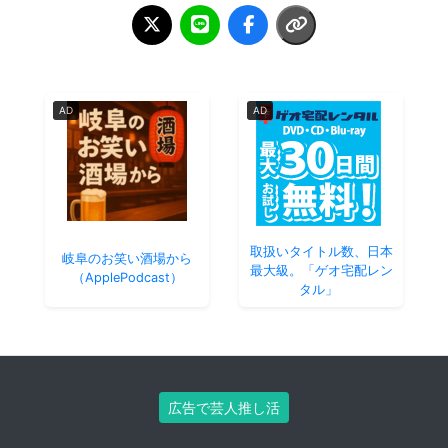
AD
AD
取扱いタイトル数、日本
岐阜のお笑い酒場から
最大級。「ゲオ宅配レン
（ApplePodcast）
タル」
広告で芸人推し活