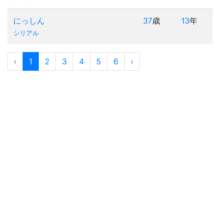
にっしん
37
歳
13
年
シリアル
‹
1
2
3
4
5
6
›