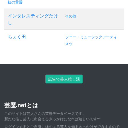
虹の黄昏
インタレスティングたけ
その他
し
ちぇく田
ソニー・ミュージックアーティ
スツ
広告で芸人推し活
芸歴.netとは
このサイトは芸人さんの芸歴データベースです。
新たな推し芸人に出会えるきっかけになれば嬉しいです^^
ログインすると
ご自身に縁のある芸人
を知るきっかけができますので、