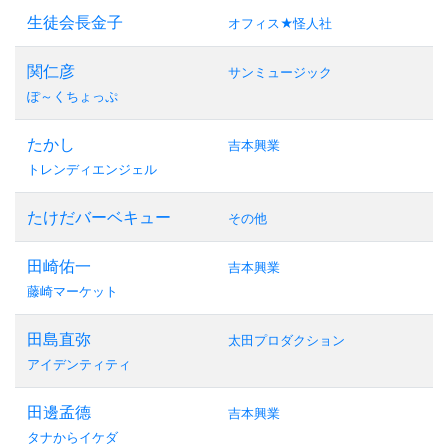
生徒会長金子
オフィス★怪人社
関仁彦
サンミュージック
ぽ～くちょっぷ
たかし
吉本興業
トレンディエンジェル
たけだバーベキュー
その他
田崎佑一
吉本興業
藤崎マーケット
田島直弥
太田プロダクション
アイデンティティ
田邊孟德
吉本興業
タナからイケダ