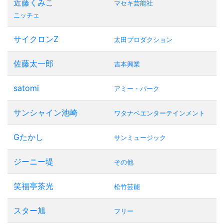
近藤くみこ
マセキ芸能社
ニッチェ
サイクロンZ
太田プロダクション
佐藤太一郎
吉本興業
satomi
アミー・パーク
サンシャイン池崎
ワタナベエンターテインメント
Gたかし
サンミュージック
ジーニー堤
その他
笑福亭茶光
松竹芸能
スター旭
フリー