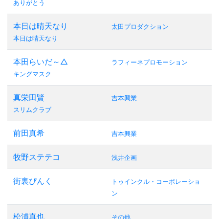
ありがとう
本日は晴天なり
太田プロダクション
本日は晴天なり
本田らいだ～△
ラフィーネプロモーション
キングマスク
真栄田賢
吉本興業
スリムクラブ
前田真希
吉本興業
牧野ステテコ
浅井企画
街裏ぴんく
トゥインクル・コーポレーショ
ン
松浦真也
その他