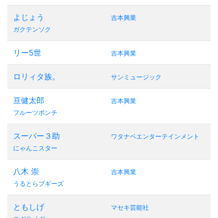
よじょう
吉本興業
ガクテンソク
リー5世
吉本興業
ロリィタ族。
サンミュージック
亘健太郎
吉本興業
フルーツポンチ
スーパー３助
ワタナベエンターテインメント
にゃんこスター
八木 崇
吉本興業
うるとらブギーズ
ともしげ
マセキ芸能社