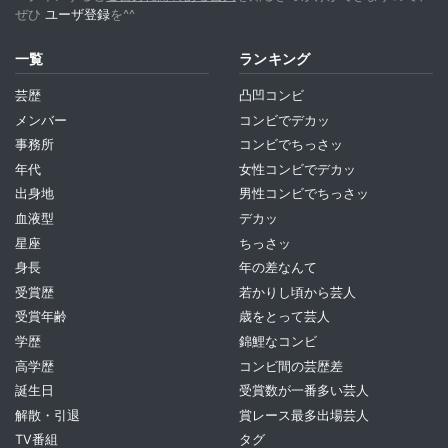
ぜひ
ユーザ登録
を^^
一覧
ランキング
芸歴
凸凹コンビ
メンバー
コンビでデカッ
事務所
コンビでちっさッ
年代
女性コンビでデカッ
出身地
男性コンビでちっさッ
血液型
デカッ
星座
ちっさッ
身長
年の差なんて
受賞歴
若かりし頃から芸人
受賞年齢
歳をとって芸人
学歴
錦鯉なコンビ
高学歴
コンビ間の芸歴差
誕生日
受賞数が一番多い芸人
解散・引退
賞レース最多出場芸人
TV番組
タグ