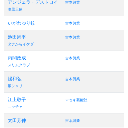
アンジェラ・デストロイ
吉本興業
暗黒天使
いがわゆり蚊
吉本興業
池田周平
吉本興業
タナからイケダ
内間政成
吉本興業
スリムクラブ
鰻和弘
吉本興業
銀シャリ
江上敬子
マセキ芸能社
ニッチェ
太田芳伸
吉本興業