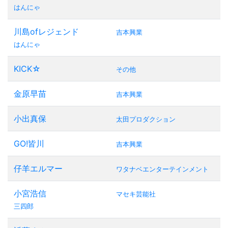
はんにゃ
川島ofレジェンド
吉本興業
はんにゃ
KICK☆
その他
金原早苗
吉本興業
小出真保
太田プロダクション
GO!皆川
吉本興業
仔羊エルマー
ワタナベエンターテインメント
小宮浩信
マセキ芸能社
三四郎