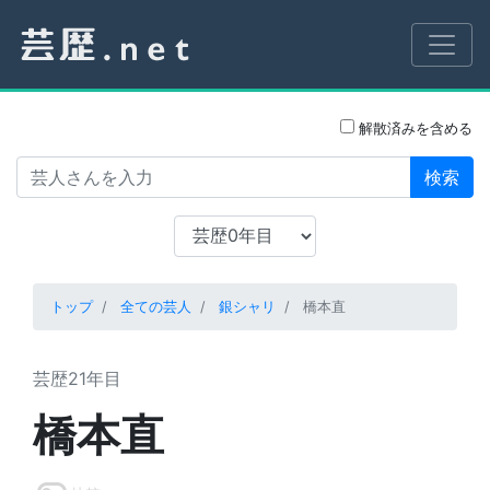
解散済みを含める
検索
トップ
全ての芸人
銀シャリ
橋本直
芸歴21年目
橋本直