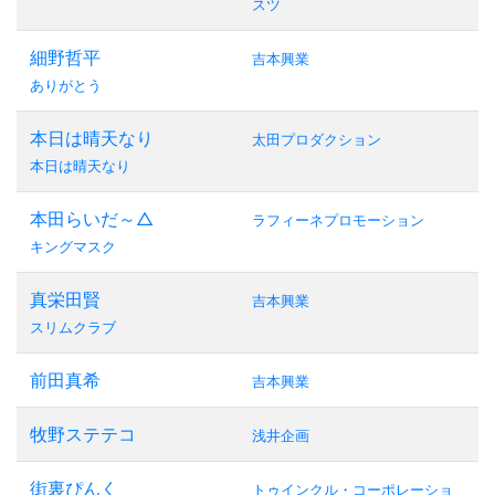
スツ
細野哲平
吉本興業
ありがとう
本日は晴天なり
太田プロダクション
本日は晴天なり
本田らいだ～△
ラフィーネプロモーション
キングマスク
真栄田賢
吉本興業
スリムクラブ
前田真希
吉本興業
牧野ステテコ
浅井企画
街裏ぴんく
トゥインクル・コーポレーショ