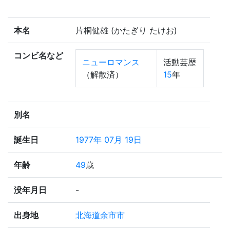
本名
片桐健雄 (かたぎり たけお)
コンビ名など
ニューロマンス
活動芸歴
（解散済）
15
年
別名
誕生日
1977年 07月 19日
年齢
49
歳
没年月日
-
出身地
北海道余市市