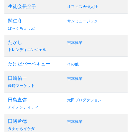
生徒会長金子
オフィス★怪人社
関仁彦
サンミュージック
ぽ～くちょっぷ
たかし
吉本興業
トレンディエンジェル
たけだバーベキュー
その他
田崎佑一
吉本興業
藤崎マーケット
田島直弥
太田プロダクション
アイデンティティ
田邊孟德
吉本興業
タナからイケダ