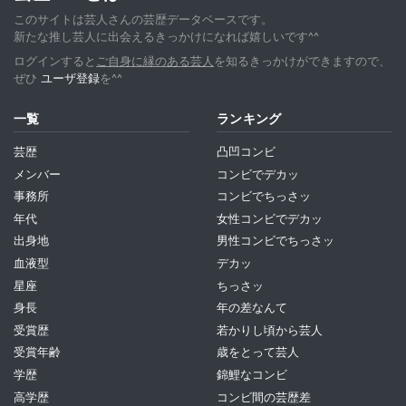
このサイトは芸人さんの芸歴データベースです。
新たな推し芸人に出会えるきっかけになれば嬉しいです^^
ログインすると
ご自身に縁のある芸人
を知るきっかけができますので、
ぜひ
ユーザ登録
を^^
一覧
ランキング
芸歴
凸凹コンビ
メンバー
コンビでデカッ
事務所
コンビでちっさッ
年代
女性コンビでデカッ
出身地
男性コンビでちっさッ
血液型
デカッ
星座
ちっさッ
身長
年の差なんて
受賞歴
若かりし頃から芸人
受賞年齢
歳をとって芸人
学歴
錦鯉なコンビ
高学歴
コンビ間の芸歴差