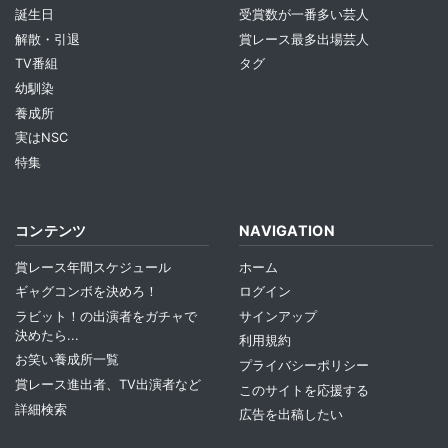
誕生日
受賞数が一番多い芸人
解散・引退
賞レース最多出場芸人
TV番組
タグ
幼馴染
養成所
実はNSC
特集
コンテンツ
NAVIGATION
賞レース年間スケジュール
ホーム
ギャグコンボを決めろ！
ログイン
ラビット！の出演者をガチャで
サインアップ
決めたら...
利用規約
お笑い養成所一覧
プライバシーポリシー
賞レース進出者、TV出演者など
このサイトを応援する
詳細検索
広告を出稿したい