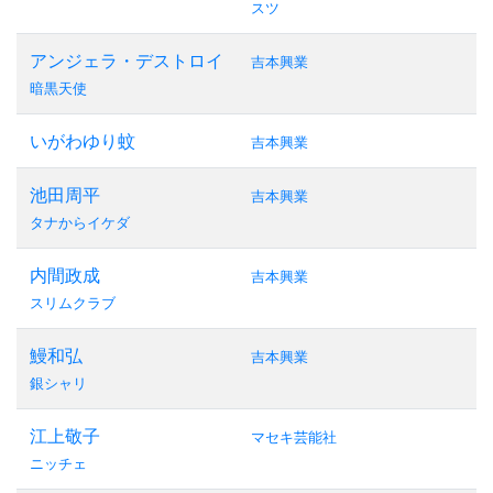
スツ
アンジェラ・デストロイ
吉本興業
暗黒天使
いがわゆり蚊
吉本興業
池田周平
吉本興業
タナからイケダ
内間政成
吉本興業
スリムクラブ
鰻和弘
吉本興業
銀シャリ
江上敬子
マセキ芸能社
ニッチェ