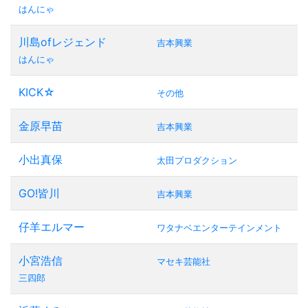
はんにゃ
川島ofレジェンド
吉本興業
はんにゃ
KICK☆
その他
金原早苗
吉本興業
小出真保
太田プロダクション
GO!皆川
吉本興業
仔羊エルマー
ワタナベエンターテインメント
小宮浩信
マセキ芸能社
三四郎