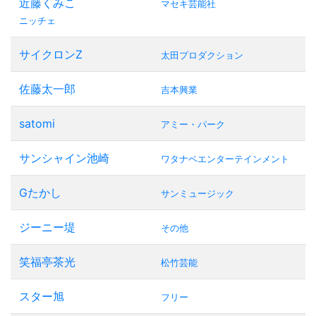
近藤くみこ
マセキ芸能社
ニッチェ
サイクロンZ
太田プロダクション
佐藤太一郎
吉本興業
satomi
アミー・パーク
サンシャイン池崎
ワタナベエンターテインメント
Gたかし
サンミュージック
ジーニー堤
その他
笑福亭茶光
松竹芸能
スター旭
フリー