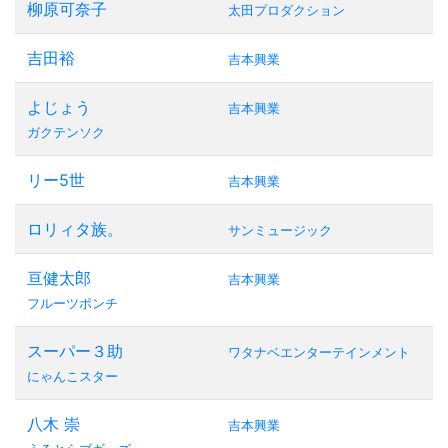
柳原可奈子
太田プロダクション
吉田裕
吉本興業
よじょう
吉本興業
ガクテンソク
リー5世
吉本興業
ロリィタ族。
サンミュージック
亘健太郎
吉本興業
フルーツポンチ
スーパー３助
ワタナベエンターテインメント
にゃんこスター
八木 崇
吉本興業