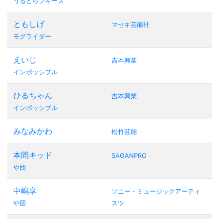
うるとらブギーズ
ともしげ
マセキ芸能社
モグライダー
えいじ
吉本興業
インポッシブル
ひるちゃん
吉本興業
インポッシブル
みなみかわ
松竹芸能
本間キッド
SAGANPRO
や団
中嶋享
ソニー・ミュージックアーティ
や団
スツ