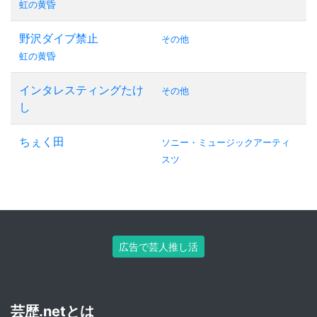
虹の黄昏
野沢ダイブ禁止
その他
虹の黄昏
インタレスティングたけ
その他
し
ちぇく田
ソニー・ミュージックアーティ
スツ
広告で芸人推し活
芸歴.netとは